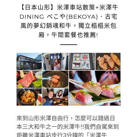
【日本山形】米澤車站散策+米澤牛
DINING べこや(BEKOYA)．古宅
風的夢幻銷魂和牛，獨立榻榻米包
廂，午間套餐也推薦!
來到山形米澤自由行，怎麼可以錯過日
本三大和牛之一的米澤牛!!我們自駕來到
距離米澤車站步行3分鐘的「米澤牛