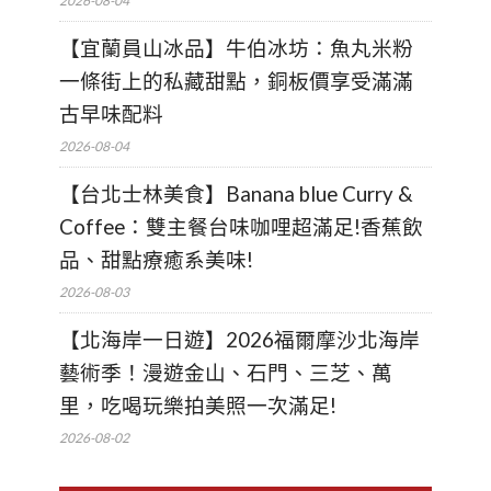
2026-08-04
【宜蘭員山冰品】牛伯冰坊：魚丸米粉
一條街上的私藏甜點，銅板價享受滿滿
古早味配料
2026-08-04
【台北士林美食】Banana blue Curry &
Coffee：雙主餐台味咖哩超滿足!香蕉飲
品、甜點療癒系美味!
2026-08-03
【北海岸一日遊】2026福爾摩沙北海岸
藝術季！漫遊金山、石門、三芝、萬
里，吃喝玩樂拍美照一次滿足!
2026-08-02