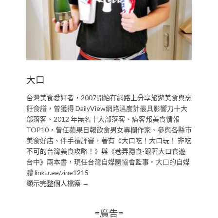
大口
台灣美食愛好者，2007開始在網路上分享旅遊美食與烹
飪食譜，曾獲得 DailyView網路溫度計最具影響力十大
部落客、2012 年無名十大部落客、痞客邦美食情報
TOP10，曾任蘋果日報飲食男女專欄作家、參與各縣市
美食好店、伴手禮評審，著有《大口吃！大口玩！ 非吃
不可的台灣美食攻略！》與《巷弄隱食-跟著大口食遊
台中》兩本書，現任台灣自媒體協會監事。大口的自媒
體 linktr.ee/zine1215
顯示完整個人檔案 →
=廣告=