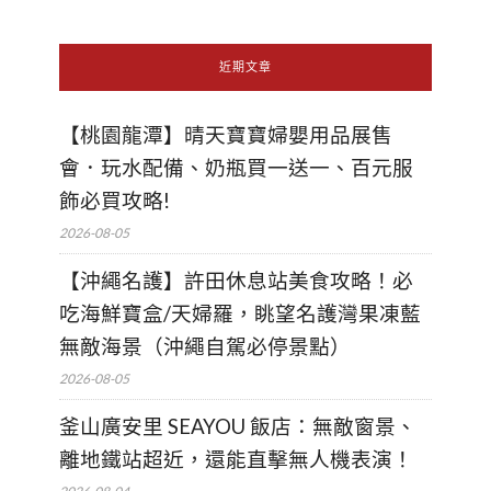
近期文章
【桃園龍潭】晴天寶寶婦嬰用品展售
會．玩水配備、奶瓶買一送一、百元服
飾必買攻略!
2026-08-05
【沖繩名護】許田休息站美食攻略！必
吃海鮮寶盒/天婦羅，眺望名護灣果凍藍
無敵海景（沖繩自駕必停景點）
2026-08-05
釜山廣安里 SEAYOU 飯店：無敵窗景、
離地鐵站超近，還能直擊無人機表演！