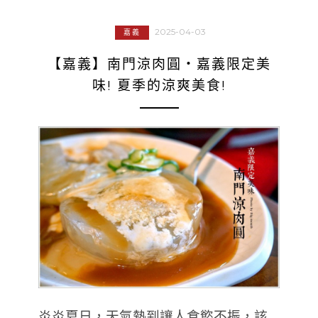
2025-04-03
嘉義
【嘉義】南門涼肉圓‧嘉義限定美
味! 夏季的涼爽美食!
炎炎夏日，天氣熱到讓人食慾不振，該