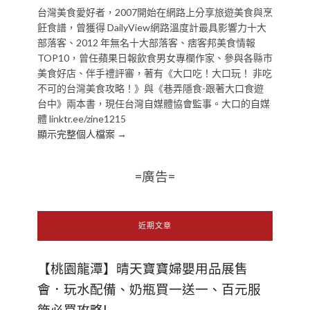
台灣美食愛好者，2007開始在網路上分享旅遊美食與烹
飪食譜，曾獲得 DailyView網路溫度計最具影響力十大
部落客、2012 年無名十大部落客、痞客邦美食情報
TOP10，曾任蘋果日報飲食男女專欄作家、參與各縣市
美食好店、伴手禮評審，著有《大口吃！大口玩！ 非吃
不可的台灣美食攻略！》與《巷弄隱食-跟著大口食遊
台中》兩本書，現任台灣自媒體協會監事。大口的自媒
體 linktr.ee/zine1215
顯示完整個人檔案 →
=廣告=
近期文章
【桃園龍潭】晴天寶寶婦嬰用品展售
會．玩水配備、奶瓶買一送一、百元服
飾必買攻略!