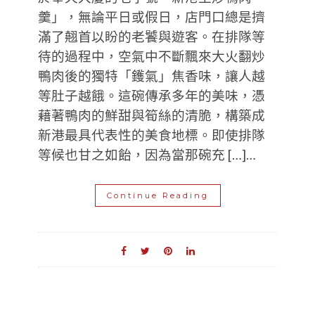
羹」，無論平日或假日，店門口總是擠
滿了翹首以盼的老饕與遊客。在排隊等
待的過程中，空氣中不斷飄來大火翻炒
鴨肉後的獨特「鑊氣」焦香味，讓人越
等肚子越餓。這碗傳承多年的美味，憑
藉著鴨肉的鮮甜與筍絲的清脆，構築成
新港最具代表性的美食地標。即使排隊
等候也甘之如飴，因為當那碗充 […]…
Continue Reading