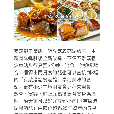
嘉義親子飯店「鉅陞嘉義亮點旅店」由
新團隊進駐後全新改造，不僅距離嘉義
火車站步行只要3分鐘，洽公、旅遊都適
合，懶得出門覓食的話也可以直接到3樓
的「有感港點餐酒館」享用美味的餐
點，更有不少在地朋友會專程來用餐、
聚會、宴客，晚上九點後更會變身為酒
吧，讓大家可以好好放鬆小酌!「有感港
點餐酒館」由兩位超過25年資歷的五星