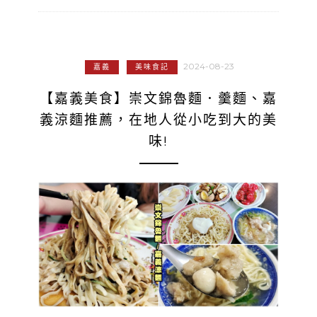
2024-08-23
嘉義
美味食記
【嘉義美食】崇文錦魯麵．羹麵、嘉
義涼麵推薦，在地人從小吃到大的美
味!