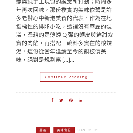
籠與純手工現包的誠意所打動；時隔多
年再次回味，那份樸實的美味依舊是許
多老饕心中新港美食的代表。作為在地
指標性的排隊小吃，這裡沒有華麗的裝
潢，憑藉的是薄透 Q 彈的麵皮與鮮甜紮
實的肉餡，再搭配一碗料多實在的酸辣
湯，這份從當年延續至今的銅板價美
味，絕對是規劃嘉 […]…
Continue Reading
2026-05-09
嘉義
美味食記