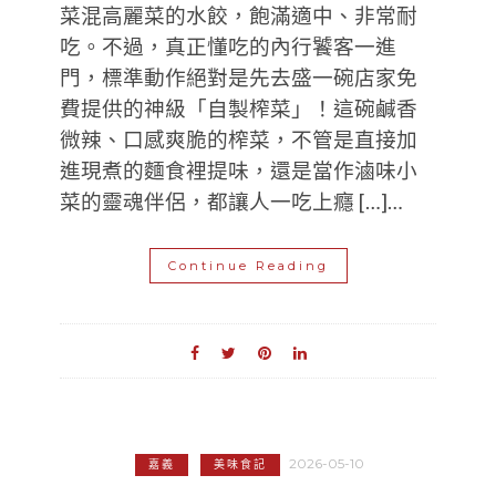
菜混高麗菜的水餃，飽滿適中、非常耐
吃。不過，真正懂吃的內行饕客一進
門，標準動作絕對是先去盛一碗店家免
費提供的神級「自製榨菜」！這碗鹹香
微辣、口感爽脆的榨菜，不管是直接加
進現煮的麵食裡提味，還是當作滷味小
菜的靈魂伴侶，都讓人一吃上癮 […]…
Continue Reading
2026-05-10
嘉義
美味食記