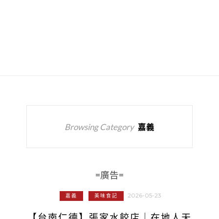
Browsing Category
嘉義
=廣告=
2026-05-23
嘉義
美味食記
【台南仁德】張家水餃店｜在地人天