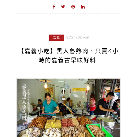
2024-08-09
嘉義
【嘉義小吃】黑人魯熟肉．只賣4小
時的嘉義古早味好料!