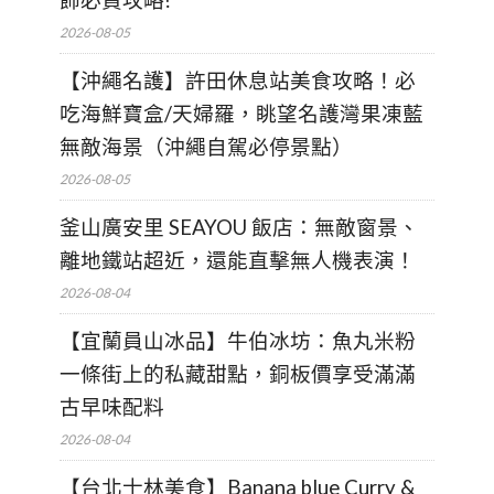
2026-08-05
【沖繩名護】許田休息站美食攻略！必
吃海鮮寶盒/天婦羅，眺望名護灣果凍藍
無敵海景（沖繩自駕必停景點）
2026-08-05
釜山廣安里 SEAYOU 飯店：無敵窗景、
離地鐵站超近，還能直擊無人機表演！
2026-08-04
【宜蘭員山冰品】牛伯冰坊：魚丸米粉
一條街上的私藏甜點，銅板價享受滿滿
古早味配料
2026-08-04
【台北士林美食】Banana blue Curry &