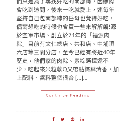
們只是為了尋找好吃的南部粽，因緣際
會吃到這間，後來一吃就愛上，連每年
堅持自己包南部粽的岳母也覺得好吃，
偶爾想吃的時候也會買一些來解解饞!源
於空軍市場、創立於71年的「福源肉
粽」目前有文化總店、共和店、中埔頂
六店等三間分店，至今已經有將近40年
歷史，他們家的肉粽、素粽選擇還不
少，吃起來米粒軟Q又帶點粽葉清香，加
上配料、醬料整個很合 […]…
Continue Reading