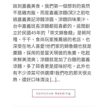
說到嘉義美食，我們第一個想到的竟然
不是雞肉飯，而是嘉義涼麵(笑)!之前吃
過嘉義黃記涼麵涼圓、涼麵四味果汁、
台中嘉義班長涼麵都挺喜歡的，這間創
立於民國45年的「崇文錦魯麵」是蔡阿
嘎、千千、食尚玩家推薦過的老店，也
深受在地人喜愛!他們家的錦魯麵也就是
羹麵，採用的是當天現做的魚羹，吃起
來鮮美清爽；涼麵就是加了白醋的嘉義
涼麵，多了蒜香更是提味好吃，此外也
有不少涼菜可供選擇!我們吃的那天很炎
熱，還好口味清淡 […]…
Continue Reading