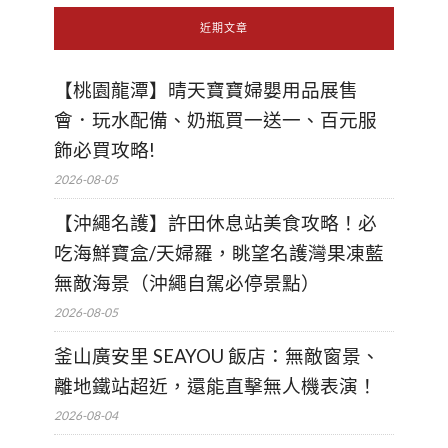
近期文章
【桃園龍潭】晴天寶寶婦嬰用品展售
會．玩水配備、奶瓶買一送一、百元服
飾必買攻略!
2026-08-05
【沖繩名護】許田休息站美食攻略！必
吃海鮮寶盒/天婦羅，眺望名護灣果凍藍
無敵海景（沖繩自駕必停景點）
2026-08-05
釜山廣安里 SEAYOU 飯店：無敵窗景、
離地鐵站超近，還能直擊無人機表演！
2026-08-04