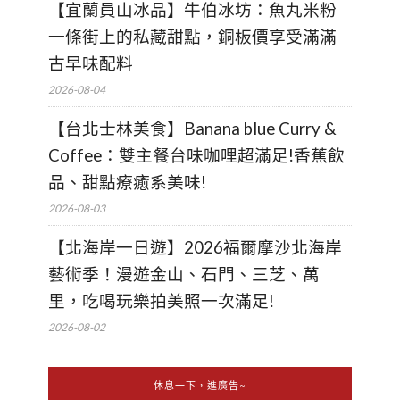
【宜蘭員山冰品】牛伯冰坊：魚丸米粉
一條街上的私藏甜點，銅板價享受滿滿
古早味配料
2026-08-04
【台北士林美食】Banana blue Curry &
Coffee：雙主餐台味咖哩超滿足!香蕉飲
品、甜點療癒系美味!
2026-08-03
【北海岸一日遊】2026福爾摩沙北海岸
藝術季！漫遊金山、石門、三芝、萬
里，吃喝玩樂拍美照一次滿足!
2026-08-02
休息一下，進廣告~