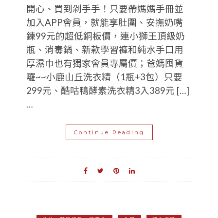
開心、買到剁手手！只要帶媽媽手冊並
加入APP會員，就能享肚圍、安撫奶嘴
鍊99元的超低銅板價，連小獅王頂級奶
瓶、消毒鍋、新款學習褲和純水手口用
厚濕巾也有獨家會員專屬價；爸媽囤貨
囉~~小鹿山丘洗衣精（1瓶+3包）只要
299元、酷咕鴨酵素洗衣精3入389元 […]
…
Continue Reading