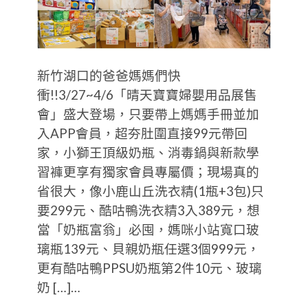
新竹湖口的爸爸媽媽們快
衝!!3/27~4/6「晴天寶寶婦嬰用品展售
會」盛大登場，只要帶上媽媽手冊並加
入APP會員，超夯肚圍直接99元帶回
家，小獅王頂級奶瓶、消毒鍋與新款學
習褲更享有獨家會員專屬價；現場真的
省很大，像小鹿山丘洗衣精(1瓶+3包)只
要299元、酷咕鴨洗衣精3入389元，想
當「奶瓶富翁」必囤，媽咪小站寬口玻
璃瓶139元、貝親奶瓶任選3個999元，
更有酷咕鴨PPSU奶瓶第2件10元、玻璃
奶 […]…