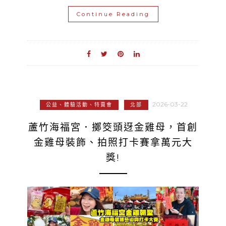
Continue Reading
2026-03-22
公益、體驗活動、特賣會
北部
蘆竹海福宮．擲筊頭迓金雞母，首創
金雞母裝飾、拍照打卡賽拿萬元大
獎!