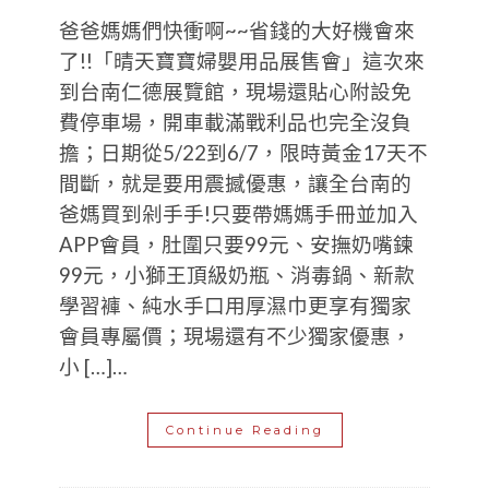
爸爸媽媽們快衝啊~~省錢的大好機會來
了!!「晴天寶寶婦嬰用品展售會」這次來
到台南仁德展覽館，現場還貼心附設免
費停車場，開車載滿戰利品也完全沒負
擔；日期從5/22到6/7，限時黃金17天不
間斷，就是要用震撼優惠，讓全台南的
爸媽買到剁手手!只要帶媽媽手冊並加入
APP會員，肚圍只要99元、安撫奶嘴鍊
99元，小獅王頂級奶瓶、消毒鍋、新款
學習褲、純水手口用厚濕巾更享有獨家
會員專屬價；現場還有不少獨家優惠，
小 […]…
Continue Reading