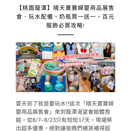
【桃園龍潭】晴天寶寶婦嬰用品展售
會．玩水配備、奶瓶買一送一、百元
服飾必買攻略!
夏天到了就是要玩水!!這次「晴天寶寶婦
嬰用品展售會」來到龍潭渴望會館體育
館，從8/7~8/23只有短短17天，現場祭
出超多優惠，絕對讓爸媽們補貨補得超