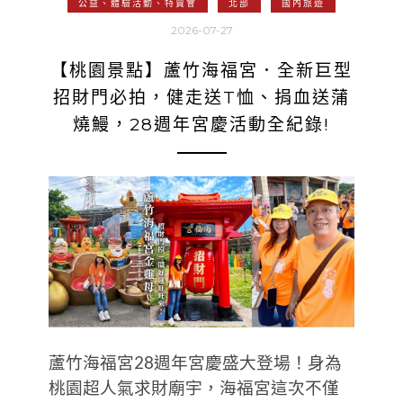
公益、體驗活動、特賣會
北部
國內旅遊
2026-07-27
【桃園景點】蘆竹海福宮．全新巨型
招財門必拍，健走送T恤、捐血送蒲
燒鰻，28週年宮慶活動全紀錄!
蘆竹海福宮28週年宮慶盛大登場！身為
桃園超人氣求財廟宇，海福宮這次不僅