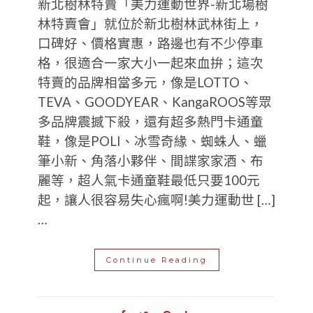
新北樹林特賣「美力運動世界-新北場樹
林特賣會」就位於新北樹林武林街上，
口碑好、價格實惠，路邊也有不少停車
格，很適合一家大小一起來血拚；這次
特賣的品牌相當多元，像是LOTTO、
TEVA、GOODYEAR、KangaROOS等眾
多品牌震撼下殺，還有超多熱門卡通童
鞋，像是POLI、冰雪奇緣、蜘蛛人、蠟
筆小新、角落小夥伴、間諜家家酒、布
麗等，超人氣卡通童鞋最低只要100元
起，讓人很容易失心瘋啊!美力運動世 […]
…
Continue Reading