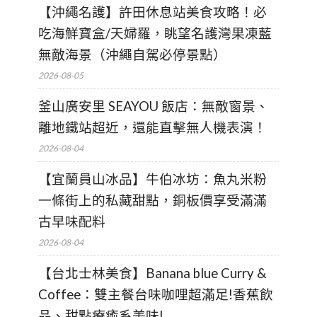
【沖繩名護】許田休息站美食攻略！必
吃海鮮寶盒/天婦羅，眺望名護灣果凍藍
無敵海景（沖繩自駕必停景點）
2026-08-05
釜山廣安里 SEAYOU 飯店：無敵窗景、
離地鐵站超近，還能直擊無人機表演！
2026-08-04
【宜蘭員山冰品】牛伯冰坊：魚丸米粉
一條街上的私藏甜點，銅板價享受滿滿
古早味配料
2026-08-04
【台北士林美食】Banana blue Curry &
Coffee：雙主餐台味咖哩超滿足!香蕉飲
品、甜點療癒系美味!