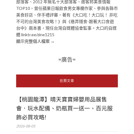
部落客、2012 年無名十大部落客、痞客邦美食情報
TOP10，曾任蘋果日報飲食男女專欄作家、參與各縣市
美食好店、伴手禮評審，著有《大口吃！大口玩！ 非吃
不可的台灣美食攻略！》與《巷弄隱食-跟著大口食遊
台中》兩本書，現任台灣自媒體協會監事。大口的自媒
體 linktr.ee/zine1215
顯示完整個人檔案 →
=廣告=
近期文章
【桃園龍潭】晴天寶寶婦嬰用品展售
會．玩水配備、奶瓶買一送一、百元服
飾必買攻略!
2026-08-05