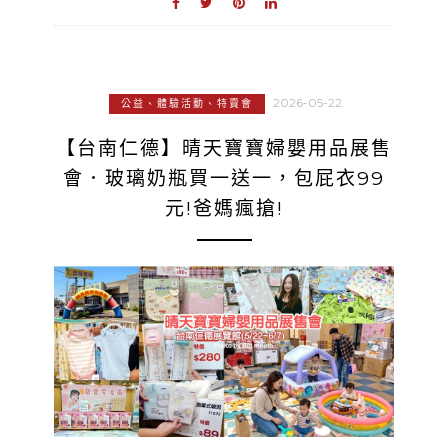
2026-05-22
公益、體驗活動、特賣會
【台南仁德】晴天寶寶婦嬰用品展售
會．玻璃奶瓶買一送一，包屁衣99
元!爸媽瘋搶!