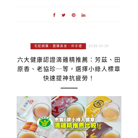
2025-10-29
宅配網購、團購美食、伴手禮
六大健康認證滴雞精推薦：芳茲、田
原香、老協珍⋯等，選擇小綠人標章
快速提神抗疲勞！