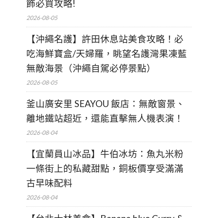
飾必買攻略!
2026-08-05
【沖繩名護】許田休息站美食攻略！必
吃海鮮寶盒/天婦羅，眺望名護灣果凍藍
無敵海景（沖繩自駕必停景點）
2026-08-05
釜山廣安里 SEAYOU 飯店：無敵窗景、
離地鐵站超近，還能直擊無人機表演！
2026-08-04
【宜蘭員山冰品】牛伯冰坊：魚丸米粉
一條街上的私藏甜點，銅板價享受滿滿
古早味配料
2026-08-04