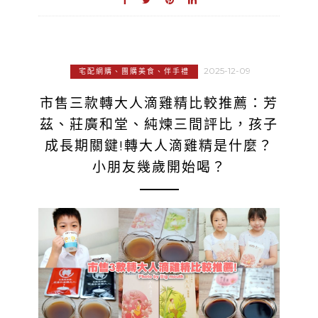
2025-12-09
宅配網購、團購美食、伴手禮
市售三款轉大人滴雞精比較推薦：芳
茲、莊廣和堂、純煉三間評比，孩子
成長期關鍵!轉大人滴雞精是什麼？
小朋友幾歲開始喝？