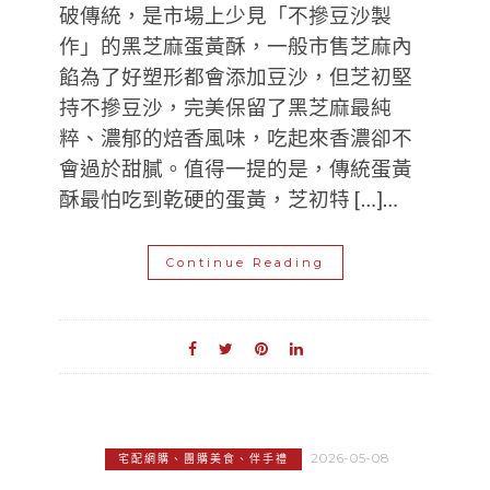
破傳統，是市場上少見「不摻豆沙製
作」的黑芝麻蛋黃酥，一般市售芝麻內
餡為了好塑形都會添加豆沙，但芝初堅
持不摻豆沙，完美保留了黑芝麻最純
粹、濃郁的焙香風味，吃起來香濃卻不
會過於甜膩。值得一提的是，傳統蛋黃
酥最怕吃到乾硬的蛋黃，芝初特 […]…
Continue Reading
2026-05-08
宅配網購、團購美食、伴手禮