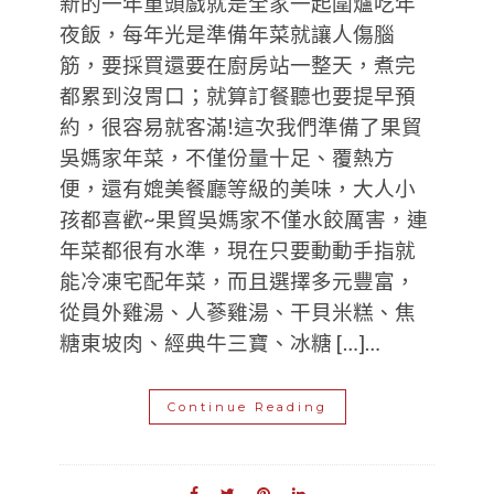
新的一年重頭戲就是全家一起圍爐吃年
夜飯，每年光是準備年菜就讓人傷腦
筋，要採買還要在廚房站一整天，煮完
都累到沒胃口；就算訂餐聽也要提早預
約，很容易就客滿!這次我們準備了果貿
吳媽家年菜，不僅份量十足、覆熱方
便，還有媲美餐廳等級的美味，大人小
孩都喜歡~果貿吳媽家不僅水餃厲害，連
年菜都很有水準，現在只要動動手指就
能冷凍宅配年菜，而且選擇多元豐富，
從員外雞湯、人蔘雞湯、干貝米糕、焦
糖東坡肉、經典牛三寶、冰糖 […]…
Continue Reading