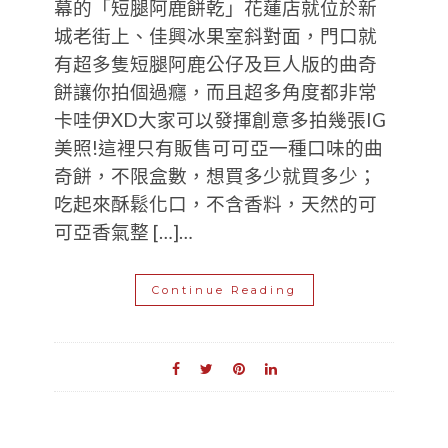
幕的「短腿阿鹿餅乾」花蓮店就位於新
城老街上、佳興冰果室斜對面，門口就
有超多隻短腿阿鹿公仔及巨人版的曲奇
餅讓你拍個過癮，而且超多角度都非常
卡哇伊XD大家可以發揮創意多拍幾張IG
美照!這裡只有販售可可亞一種口味的曲
奇餅，不限盒數，想買多少就買多少；
吃起來酥鬆化口，不含香料，天然的可
可亞香氣整 […]…
Continue Reading