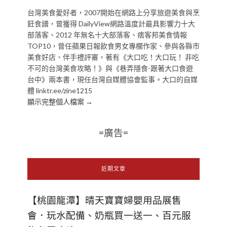
台灣美食愛好者，2007開始在網路上分享旅遊美食與烹
飪食譜，曾獲得 DailyView網路溫度計最具影響力十大
部落客、2012 年無名十大部落客、痞客邦美食情報
TOP10，曾任蘋果日報飲食男女專欄作家、參與各縣市
美食好店、伴手禮評審，著有《大口吃！大口玩！ 非吃
不可的台灣美食攻略！》與《巷弄隱食-跟著大口食遊
台中》兩本書，現任台灣自媒體協會監事。大口的自媒
體 linktr.ee/zine1215
顯示完整個人檔案 →
=廣告=
近期文章
【桃園龍潭】晴天寶寶婦嬰用品展售
會．玩水配備、奶瓶買一送一、百元服