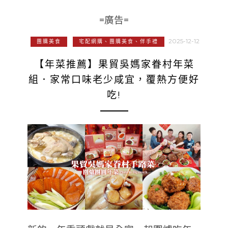
=廣告=
2025-12-12
團購美食
宅配網購、團購美食、伴手禮
【年菜推薦】果貿吳媽家眷村年菜
組．家常口味老少咸宜，覆熱方便好
吃!