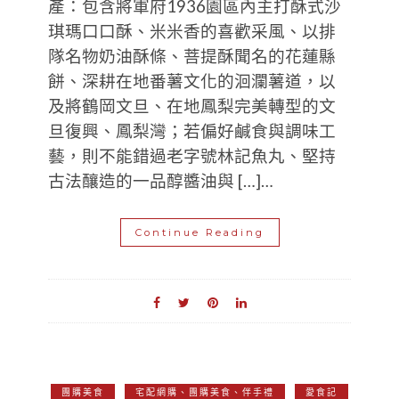
產：包含將軍府1936園區內主打酥式沙
琪瑪口口酥、米米香的喜歡采風、以排
隊名物奶油酥條、菩提酥聞名的花蓮縣
餅、深耕在地番薯文化的洄瀾薯道，以
及將鶴岡文旦、在地鳳梨完美轉型的文
旦復興、鳳梨灣；若偏好鹹食與調味工
藝，則不能錯過老字號林記魚丸、堅持
古法釀造的一品醇醬油與 […]…
Continue Reading
團購美食
宅配網購、團購美食、伴手禮
愛食記