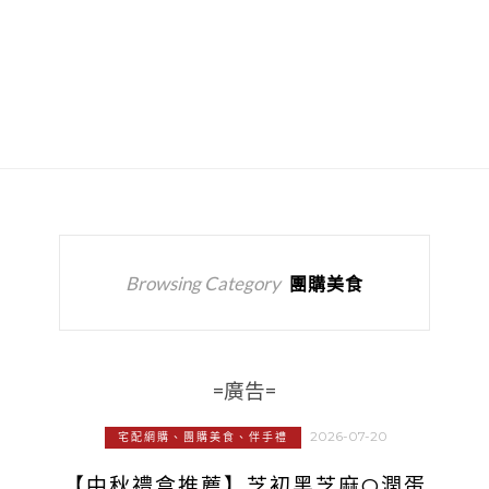
Browsing Category
團購美食
=廣告=
2026-07-20
宅配網購、團購美食、伴手禮
【中秋禮盒推薦】芝初黑芝麻Q潤蛋