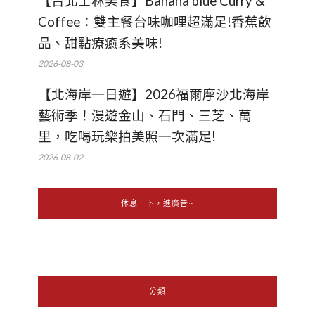
【台北士林美食】Banana blue Curry &
Coffee：雙主餐台味咖哩超滿足!香蕉飲
品、甜點療癒系美味!
2026-08-03
【北海岸一日遊】2026福爾摩沙北海岸
藝術季！漫遊金山、石門、三芝、萬
里，吃喝玩樂拍美照一次滿足!
2026-08-02
休息一下，進廣告~
分類