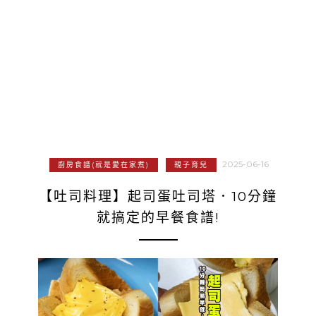
2025-06-16
廚房食譜(就是愛在家煮)
親子育兒
【吐司料理】起司蛋吐司塔．10分鐘
就搞定的早餐食譜!