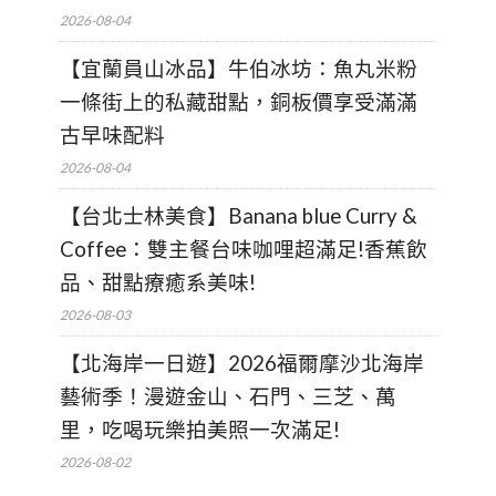
2026-08-04
【宜蘭員山冰品】牛伯冰坊：魚丸米粉
一條街上的私藏甜點，銅板價享受滿滿
古早味配料
2026-08-04
【台北士林美食】Banana blue Curry &
Coffee：雙主餐台味咖哩超滿足!香蕉飲
品、甜點療癒系美味!
2026-08-03
【北海岸一日遊】2026福爾摩沙北海岸
藝術季！漫遊金山、石門、三芝、萬
里，吃喝玩樂拍美照一次滿足!
2026-08-02