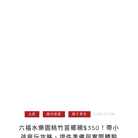
2026-07-28
北部
國內旅遊
親子育兒
六福水樂園桃竹苗鄉親$350！帶小
孩瘋玩攻略、證件準備與實際體驗