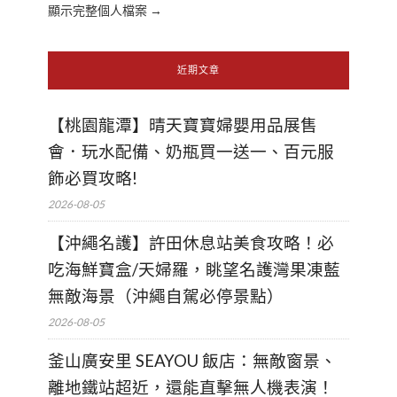
顯示完整個人檔案 →
近期文章
【桃園龍潭】晴天寶寶婦嬰用品展售
會．玩水配備、奶瓶買一送一、百元服
飾必買攻略!
2026-08-05
【沖繩名護】許田休息站美食攻略！必
吃海鮮寶盒/天婦羅，眺望名護灣果凍藍
無敵海景（沖繩自駕必停景點）
2026-08-05
釜山廣安里 SEAYOU 飯店：無敵窗景、
離地鐵站超近，還能直擊無人機表演！