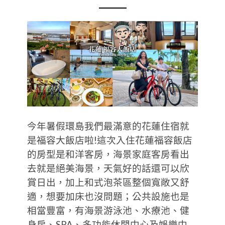
今年暑假環島我們最滿意的花蓮住宿就
是福容大飯店啦!這次入住花蓮福容飯店
的房型是和洋客房，海景家庭客房看出
去就是絕美海景，天氣好的話還可以欣
賞日出，加上和式泡茶區整個寬敞又舒
適，想要加床也沒問題；公共設施也是
相當豐富，有海景游泳池、水療池、健
身房、SPA、多功能休閒中心及娛樂中