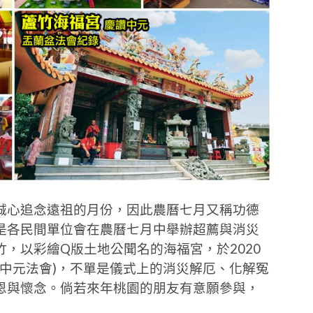
誠心追念遠祖的月份，因此農曆七月又稱功德
是各民間單位會在農曆七月中舉辦超薦與消災
，以彩繪Q版土地公聞名的海福宮，於2020
法會(中元法會)，不單是儀式上的消災解厄、化解冤
恩與懷念。倘若來年桃園的朋友有意願參與，