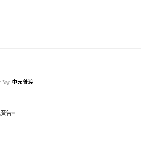
 Tag
中元普渡
=廣告=