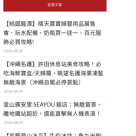
近期文章
【桃園龍潭】晴天寶寶婦嬰用品展售
會．玩水配備、奶瓶買一送一、百元服
飾必買攻略!
2026-08-05
【沖繩名護】許田休息站美食攻略！必
吃海鮮寶盒/天婦羅，眺望名護灣果凍藍
無敵海景（沖繩自駕必停景點）
2026-08-05
釜山廣安里 SEAYOU 飯店：無敵窗景、
離地鐵站超近，還能直擊無人機表演！
2026-08-04
【宜蘭員山冰品】牛伯冰坊：魚丸米粉