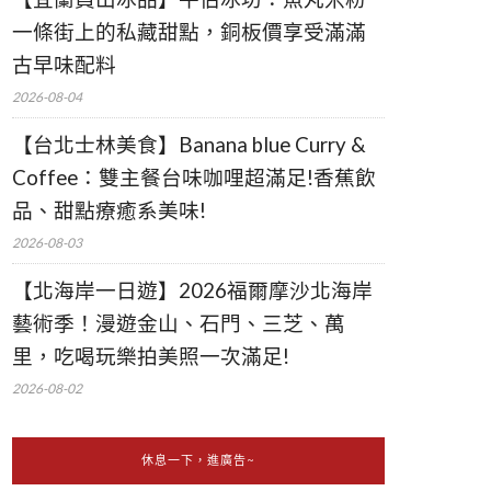
一條街上的私藏甜點，銅板價享受滿滿
古早味配料
2026-08-04
【台北士林美食】Banana blue Curry &
Coffee：雙主餐台味咖哩超滿足!香蕉飲
品、甜點療癒系美味!
2026-08-03
【北海岸一日遊】2026福爾摩沙北海岸
藝術季！漫遊金山、石門、三芝、萬
里，吃喝玩樂拍美照一次滿足!
2026-08-02
休息一下，進廣告~