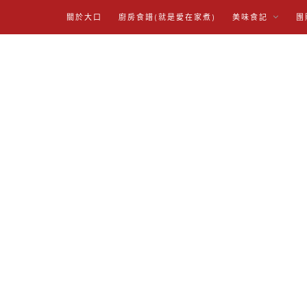
關於大口
廚房食譜(就是愛在家煮)
美味食記
團