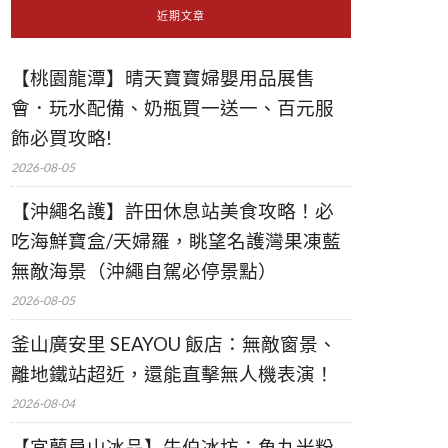
近期文章
【桃園龍潭】晴天寶寶婦嬰用品展售
會．玩水配備、奶瓶買一送一、百元服
飾必買攻略!
2026-08-05
【沖繩名護】許田休息站美食攻略！必
吃海鮮寶盒/天婦羅，眺望名護灣果凍藍
無敵海景（沖繩自駕必停景點）
2026-08-05
釜山廣安里 SEAYOU 飯店：無敵窗景、
離地鐵站超近，還能直擊無人機表演！
2026-08-04
【宜蘭員山冰品】牛伯冰坊：魚丸米粉