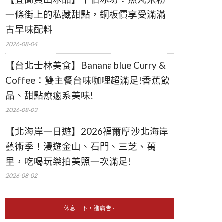
一條街上的私藏甜點，銅板價享受滿滿
古早味配料
2026-08-04
【台北士林美食】Banana blue Curry &
Coffee：雙主餐台味咖哩超滿足!香蕉飲
品、甜點療癒系美味!
2026-08-03
【北海岸一日遊】2026福爾摩沙北海岸
藝術季！漫遊金山、石門、三芝、萬
里，吃喝玩樂拍美照一次滿足!
2026-08-02
休息一下，進廣告~