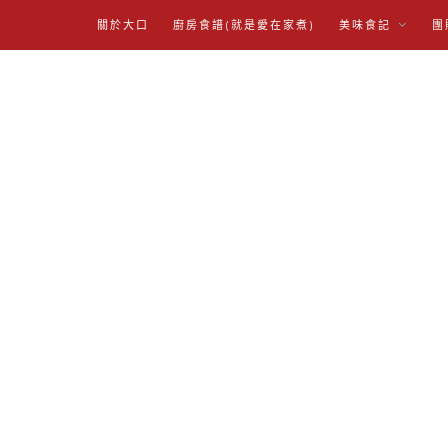
關於大口
廚房食譜(就是愛在家煮)
美味食記
團