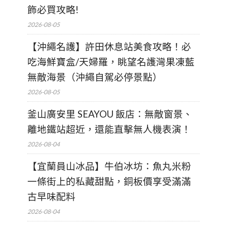
飾必買攻略!
2026-08-05
【沖繩名護】許田休息站美食攻略！必
吃海鮮寶盒/天婦羅，眺望名護灣果凍藍
無敵海景（沖繩自駕必停景點）
2026-08-05
釜山廣安里 SEAYOU 飯店：無敵窗景、
離地鐵站超近，還能直擊無人機表演！
2026-08-04
【宜蘭員山冰品】牛伯冰坊：魚丸米粉
一條街上的私藏甜點，銅板價享受滿滿
古早味配料
2026-08-04