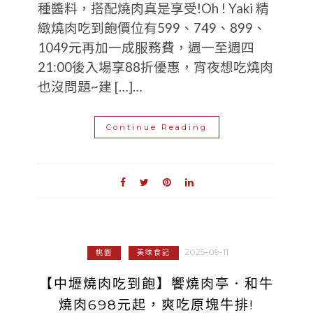
種醬料，搭配燒肉真是享受!Oh ! Yaki 精
緻燒肉吃到飽價位有599、749、899、
1049元再加一成服務費，週一至週四
21:00後入場享88折優惠，宵夜想吃燒肉
也沒問題~建 […]…
Continue Reading
2025-09-11
桃園
美味食記
【中壢燒肉吃到飽】饗燒肉亭．和牛
燒肉698元起，爽吃原塊牛排!