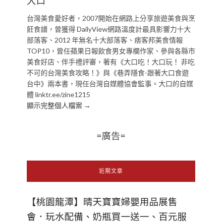
大口
台灣美食愛好者，2007開始在網路上分享旅遊美食與烹
飪食譜，曾獲得 DailyView網路溫度計最具影響力十大
部落客、2012 年無名十大部落客、痞客邦美食情報
TOP10，曾任蘋果日報飲食男女專欄作家、參與各縣市
美食好店、伴手禮評審，著有《大口吃！大口玩！ 非吃
不可的台灣美食攻略！》與《巷弄隱食-跟著大口食遊
台中》兩本書，現任台灣自媒體協會監事。大口的自媒
體 linktr.ee/zine1215
顯示完整個人檔案 →
=廣告=
近期文章
【桃園龍潭】晴天寶寶婦嬰用品展售
會．玩水配備、奶瓶買一送一、百元服