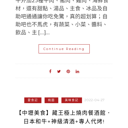
牛外加25種牛肉、豬肉、雞肉、海鮮食
材，還有甜點、湯品、主食、冰品及自
助吧通通讓你吃免驚，真的超划算；自
助吧也不馬虎，有蔬菜、小菜、醬料、
飲品、主 […]…
Continue Reading
2022-04-27
愛食記
桃園
美味食記
【中壢美食】藏王極上燒肉餐酒館．
日本和牛+神級清酒+專人代烤!