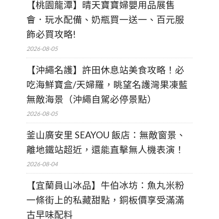
【桃園龍潭】晴天寶寶婦嬰用品展售
會．玩水配備、奶瓶買一送一、百元服
飾必買攻略!
2026-08-05
【沖繩名護】許田休息站美食攻略！必
吃海鮮寶盒/天婦羅，眺望名護灣果凍藍
無敵海景（沖繩自駕必停景點）
2026-08-05
釜山廣安里 SEAYOU 飯店：無敵窗景、
離地鐵站超近，還能直擊無人機表演！
2026-08-04
【宜蘭員山冰品】牛伯冰坊：魚丸米粉
一條街上的私藏甜點，銅板價享受滿滿
古早味配料