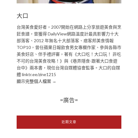
大口
台灣美食愛好者，2007開始在網路上分享旅遊美食與烹
飪食譜，曾獲得 DailyView網路溫度計最具影響力十大
部落客、2012 年無名十大部落客、痞客邦美食情報
TOP10，曾任蘋果日報飲食男女專欄作家、參與各縣市
美食好店、伴手禮評審，著有《大口吃！大口玩！ 非吃
不可的台灣美食攻略！》與《巷弄隱食-跟著大口食遊
台中》兩本書，現任台灣自媒體協會監事。大口的自媒
體 linktr.ee/zine1215
顯示完整個人檔案 →
=廣告=
近期文章