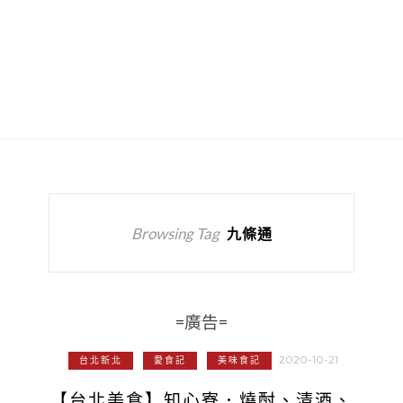
Browsing Tag
九條通
=廣告=
2020-10-21
台北新北
愛食記
美味食記
【台北美食】知心寮．燒酎、清酒、