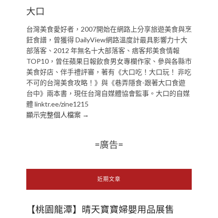
大口
台灣美食愛好者，2007開始在網路上分享旅遊美食與烹
飪食譜，曾獲得 DailyView網路溫度計最具影響力十大
部落客、2012 年無名十大部落客、痞客邦美食情報
TOP10，曾任蘋果日報飲食男女專欄作家、參與各縣市
美食好店、伴手禮評審，著有《大口吃！大口玩！ 非吃
不可的台灣美食攻略！》與《巷弄隱食-跟著大口食遊
台中》兩本書，現任台灣自媒體協會監事。大口的自媒
體 linktr.ee/zine1215
顯示完整個人檔案 →
=廣告=
近期文章
【桃園龍潭】晴天寶寶婦嬰用品展售