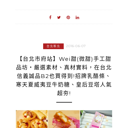
2016-06-07
台北新北
【台北市府站】Wei甜(微甜)手工甜
品坊‧嚴選素材、真材實料，在台北
信義誠品B2也買得到!招牌乳酪條、
寒天夏威夷豆牛奶糖、皇后豆塔人氣
超夯!