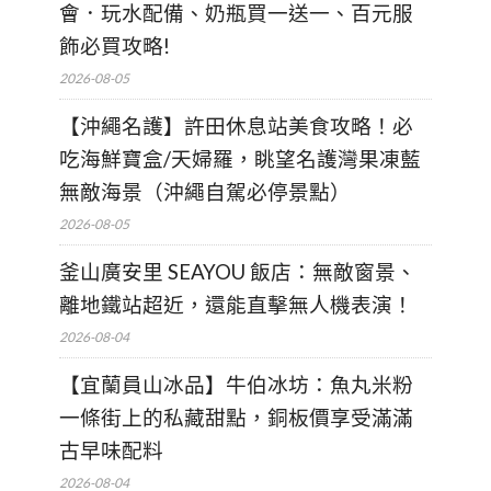
會．玩水配備、奶瓶買一送一、百元服
飾必買攻略!
2026-08-05
【沖繩名護】許田休息站美食攻略！必
吃海鮮寶盒/天婦羅，眺望名護灣果凍藍
無敵海景（沖繩自駕必停景點）
2026-08-05
釜山廣安里 SEAYOU 飯店：無敵窗景、
離地鐵站超近，還能直擊無人機表演！
2026-08-04
【宜蘭員山冰品】牛伯冰坊：魚丸米粉
一條街上的私藏甜點，銅板價享受滿滿
古早味配料
2026-08-04