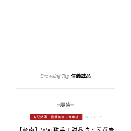
Browsing Tag
信義誠品
=廣告=
2017-01-19
宅配網購、團購美食、伴手禮
【台南】Wei甜手工甜品坊‧嚴選素