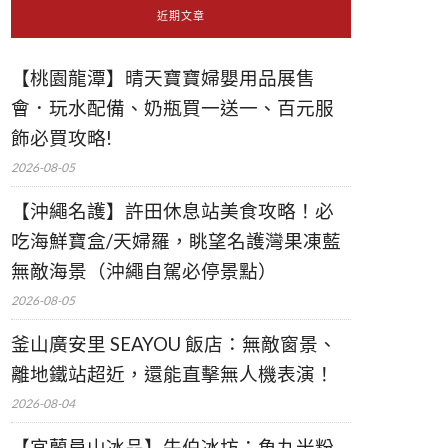
近期文章
【桃園龍潭】晴天寶寶婦嬰用品展售
會．玩水配備、奶瓶買一送一、百元服
飾必買攻略!
2026-08-05
【沖繩名護】許田休息站美食攻略！必
吃海鮮寶盒/天婦羅，眺望名護灣果凍藍
無敵海景（沖繩自駕必停景點）
2026-08-05
釜山廣安里 SEAYOU 飯店：無敵窗景、
離地鐵站超近，還能直擊無人機表演！
2026-08-04
【宜蘭員山冰品】牛伯冰坊：魚丸米粉