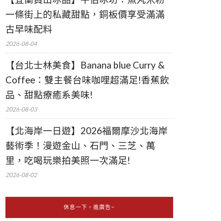
一條街上的私藏甜點，銅板價享受滿滿
古早味配料
2026-08-04
【台北士林美食】Banana blue Curry &
Coffee：雙主餐台味咖哩超滿足!香蕉飲
品、甜點療癒系美味!
2026-08-03
【北海岸一日遊】2026福爾摩沙北海岸
藝術季！漫遊金山、石門、三芝、萬
里，吃喝玩樂拍美照一次滿足!
2026-08-02
休息一下，進廣告~