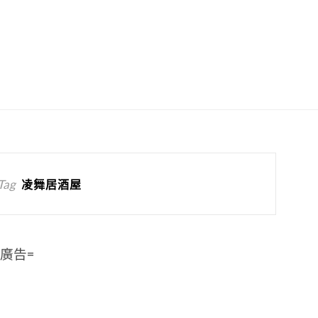
Tag
凌舞居酒屋
=廣告=