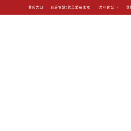
關於大口
廚房食譜(就是愛在家煮)
美味食記
團