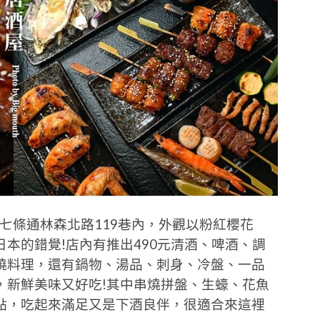
七條通林森北路119巷內，外觀以粉紅櫻花
本的錯覺!店內有推出490元清酒、啤酒、調
燒料理，還有鍋物、湯品、刺身、冷盤、一品
，新鮮美味又好吃!其中串燒拼盤、生蠔、花魚
點，吃起來滿足又是下酒良伴，很適合來這裡