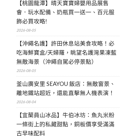
【桃園龍潭】晴天寶寶婦嬰用品展售
會．玩水配備、奶瓶買一送一、百元服
飾必買攻略!
2026-08-05
【沖繩名護】許田休息站美食攻略！必
吃海鮮寶盒/天婦羅，眺望名護灣果凍藍
無敵海景（沖繩自駕必停景點）
2026-08-05
釜山廣安里 SEAYOU 飯店：無敵窗景、
離地鐵站超近，還能直擊無人機表演！
2026-08-04
【宜蘭員山冰品】牛伯冰坊：魚丸米粉
一條街上的私藏甜點，銅板價享受滿滿
古早味配料