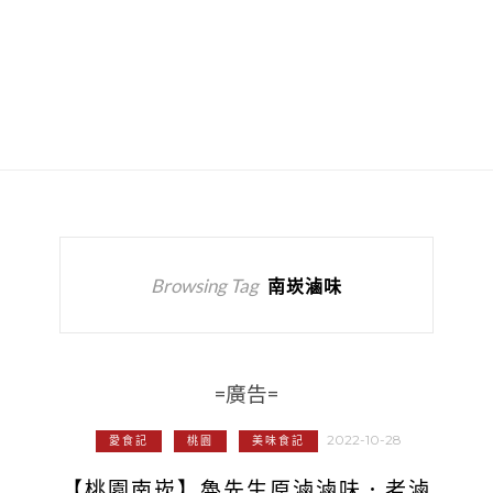
Browsing Tag
南崁滷味
=廣告=
2022-10-28
愛食記
桃園
美味食記
【桃園南崁】魯先生原滷滷味．老滷