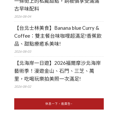
一條街上的私藏甜點，銅板價享受滿滿
古早味配料
2026-08-04
【台北士林美食】Banana blue Curry &
Coffee：雙主餐台味咖哩超滿足!香蕉飲
品、甜點療癒系美味!
2026-08-03
【北海岸一日遊】2026福爾摩沙北海岸
藝術季！漫遊金山、石門、三芝、萬
里，吃喝玩樂拍美照一次滿足!
2026-08-02
休息一下，進廣告~