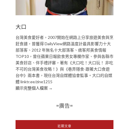
大口
台灣美食愛好者，2007開始在網路上分享旅遊美食與烹
飪食譜，曾獲得 DailyView網路溫度計最具影響力十大
部落客、2012 年無名十大部落客、痞客邦美食情報
TOP10，曾任蘋果日報飲食男女專欄作家、參與各縣市
美食好店、伴手禮評審，著有《大口吃！大口玩！ 非吃
不可的台灣美食攻略！》與《巷弄隱食-跟著大口食遊
台中》兩本書，現任台灣自媒體協會監事。大口的自媒
體 linktr.ee/zine1215
顯示完整個人檔案 →
=廣告=
近期文章