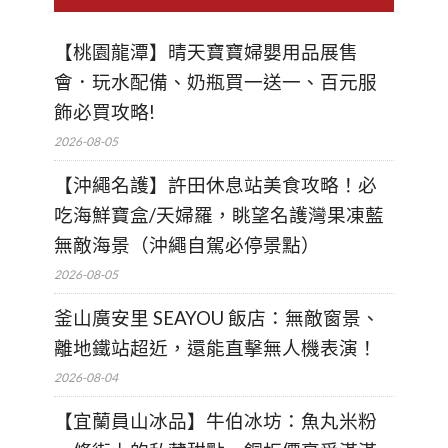
【桃園龍潭】晴天寶寶婦嬰用品展售
會．玩水配備、奶瓶買一送一、百元服
飾必買攻略!
2026-08-05
【沖繩名護】許田休息站美食攻略！必
吃海鮮寶盒/天婦羅，眺望名護灣果凍藍
無敵海景（沖繩自駕必停景點）
2026-08-05
釜山廣安里 SEAYOU 飯店：無敵窗景、
離地鐵站超近，還能直擊無人機表演！
2026-08-04
【宜蘭員山冰品】牛伯冰坊：魚丸米粉