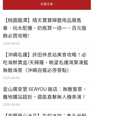
近期文章
【桃園龍潭】晴天寶寶婦嬰用品展售
會．玩水配備、奶瓶買一送一、百元服
飾必買攻略!
2026-08-05
【沖繩名護】許田休息站美食攻略！必
吃海鮮寶盒/天婦羅，眺望名護灣果凍藍
無敵海景（沖繩自駕必停景點）
2026-08-05
釜山廣安里 SEAYOU 飯店：無敵窗景、
離地鐵站超近，還能直擊無人機表演！
2026-08-04
【宜蘭員山冰品】牛伯冰坊：魚丸米粉