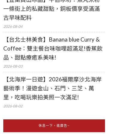
一條街上的私藏甜點，銅板價享受滿滿
古早味配料
2026-08-04
【台北士林美食】Banana blue Curry &
Coffee：雙主餐台味咖哩超滿足!香蕉飲
品、甜點療癒系美味!
2026-08-03
【北海岸一日遊】2026福爾摩沙北海岸
藝術季！漫遊金山、石門、三芝、萬
里，吃喝玩樂拍美照一次滿足!
2026-08-02
休息一下，進廣告~