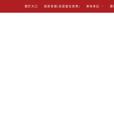
關於大口
廚房食譜(就是愛在家煮)
美味食記
團