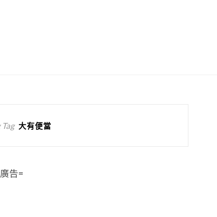
 Tag
大有便當
=廣告=