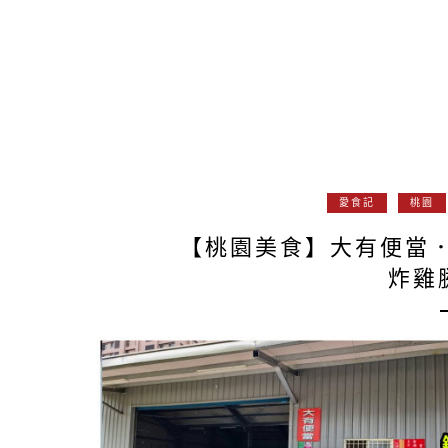
愛食記
桃園
【桃園美食】大有便當
炸雞