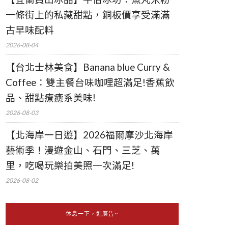
一條街上的私藏甜點，銅板價享受滿滿
古早味配料
2026-08-04
【台北士林美食】Banana blue Curry &
Coffee：雙主餐台味咖哩超滿足!香蕉飲
品、甜點療癒系美味!
2026-08-03
【北海岸一日遊】2026福爾摩沙北海岸
藝術季！漫遊金山、石門、三芝、萬
里，吃喝玩樂拍美照一次滿足!
2026-08-02
休息一下，進廣告~