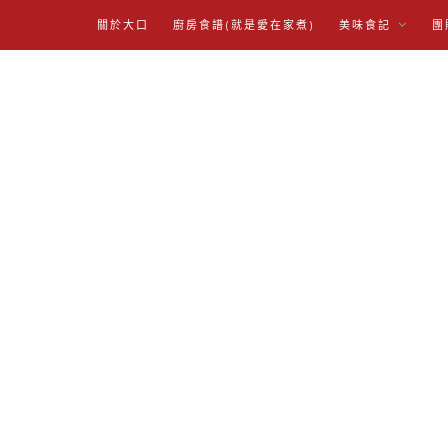
關於大口
廚房食譜(就是愛在家煮)
美味食記
團