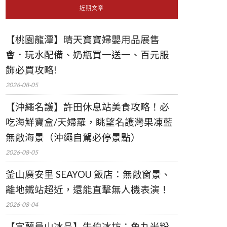
近期文章
【桃園龍潭】晴天寶寶婦嬰用品展售
會．玩水配備、奶瓶買一送一、百元服
飾必買攻略!
2026-08-05
【沖繩名護】許田休息站美食攻略！必
吃海鮮寶盒/天婦羅，眺望名護灣果凍藍
無敵海景（沖繩自駕必停景點）
2026-08-05
釜山廣安里 SEAYOU 飯店：無敵窗景、
離地鐵站超近，還能直擊無人機表演！
2026-08-04
【宜蘭員山冰品】牛伯冰坊：魚丸米粉