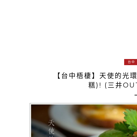
台中
【台中梧棲】天使的光環
糕)! (三井O