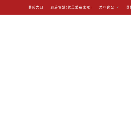
關於大口
廚房食譜(就是愛在家煮)
美味食記
團