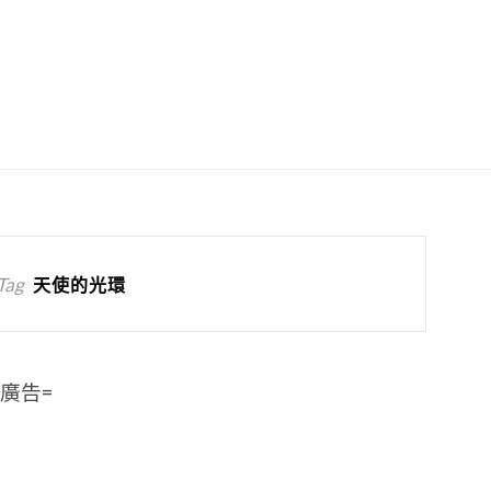
Tag
天使的光環
=廣告=