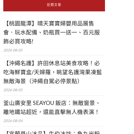
近期文章
【桃園龍潭】晴天寶寶婦嬰用品展售
會．玩水配備、奶瓶買一送一、百元服
飾必買攻略!
2026-08-05
【沖繩名護】許田休息站美食攻略！必
吃海鮮寶盒/天婦羅，眺望名護灣果凍藍
無敵海景（沖繩自駕必停景點）
2026-08-05
釜山廣安里 SEAYOU 飯店：無敵窗景、
離地鐵站超近，還能直擊無人機表演！
2026-08-04
【宜蘭員山冰品】牛伯冰坊：魚丸米粉