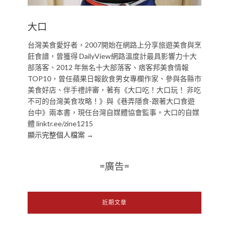
大口
台灣美食愛好者，2007開始在網路上分享旅遊美食與烹
飪食譜，曾獲得 DailyView網路溫度計最具影響力十大
部落客、2012 年無名十大部落客、痞客邦美食情報
TOP10，曾任蘋果日報飲食男女專欄作家、參與各縣市
美食好店、伴手禮評審，著有《大口吃！大口玩！ 非吃
不可的台灣美食攻略！》與《巷弄隱食-跟著大口食遊
台中》兩本書，現任台灣自媒體協會監事。大口的自媒
體 linktr.ee/zine1215
顯示完整個人檔案 →
=廣告=
近期文章