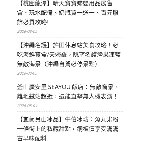
【桃園龍潭】晴天寶寶婦嬰用品展售
會．玩水配備、奶瓶買一送一、百元服
飾必買攻略!
2026-08-05
【沖繩名護】許田休息站美食攻略！必
吃海鮮寶盒/天婦羅，眺望名護灣果凍藍
無敵海景（沖繩自駕必停景點）
2026-08-05
釜山廣安里 SEAYOU 飯店：無敵窗景、
離地鐵站超近，還能直擊無人機表演！
2026-08-04
【宜蘭員山冰品】牛伯冰坊：魚丸米粉
一條街上的私藏甜點，銅板價享受滿滿
古早味配料