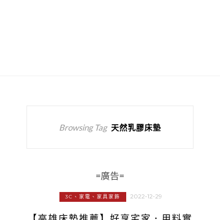
Browsing Tag
天然乳膠床墊
=廣告=
2022-12-29
3C、家電、家具家飾
【高雄床墊推薦】好享宅家．用料實