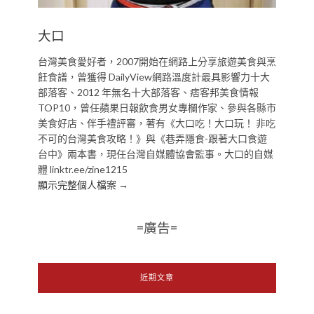
大口
台灣美食愛好者，2007開始在網路上分享旅遊美食與烹
飪食譜，曾獲得 DailyView網路溫度計最具影響力十大
部落客、2012 年無名十大部落客、痞客邦美食情報
TOP10，曾任蘋果日報飲食男女專欄作家、參與各縣市
美食好店、伴手禮評審，著有《大口吃！大口玩！ 非吃
不可的台灣美食攻略！》與《巷弄隱食-跟著大口食遊
台中》兩本書，現任台灣自媒體協會監事。大口的自媒
體 linktr.ee/zine1215
顯示完整個人檔案 →
=廣告=
近期文章