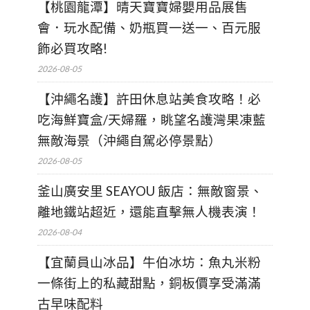
【桃園龍潭】晴天寶寶婦嬰用品展售
會．玩水配備、奶瓶買一送一、百元服
飾必買攻略!
2026-08-05
【沖繩名護】許田休息站美食攻略！必
吃海鮮寶盒/天婦羅，眺望名護灣果凍藍
無敵海景（沖繩自駕必停景點）
2026-08-05
釜山廣安里 SEAYOU 飯店：無敵窗景、
離地鐵站超近，還能直擊無人機表演！
2026-08-04
【宜蘭員山冰品】牛伯冰坊：魚丸米粉
一條街上的私藏甜點，銅板價享受滿滿
古早味配料