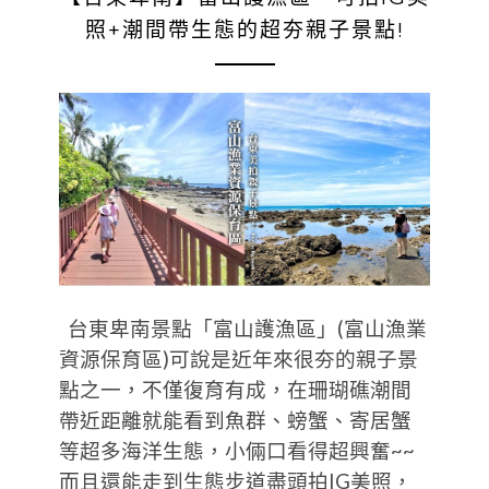
照+潮間帶生態的超夯親子景點!
台東卑南景點「富山護漁區」(富山漁業
資源保育區)可說是近年來很夯的親子景
點之一，不僅復育有成，在珊瑚礁潮間
帶近距離就能看到魚群、螃蟹、寄居蟹
等超多海洋生態，小倆口看得超興奮~~
而且還能走到生態步道盡頭拍IG美照，