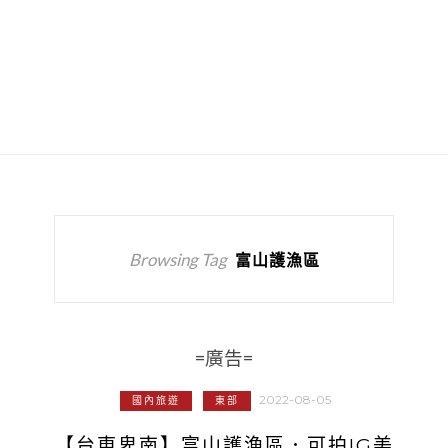
Browsing Tag
富山護漁區
=廣告=
2022-08-05
國內旅遊
東部
【台東卑南】富山護漁區．可拍IG美