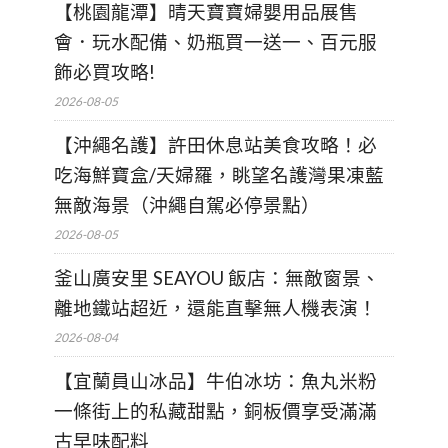
【桃園龍潭】晴天寶寶婦嬰用品展售
會．玩水配備、奶瓶買一送一、百元服
飾必買攻略!
2026-08-05
【沖繩名護】許田休息站美食攻略！必
吃海鮮寶盒/天婦羅，眺望名護灣果凍藍
無敵海景（沖繩自駕必停景點）
2026-08-05
釜山廣安里 SEAYOU 飯店：無敵窗景、
離地鐵站超近，還能直擊無人機表演！
2026-08-04
【宜蘭員山冰品】牛伯冰坊：魚丸米粉
一條街上的私藏甜點，銅板價享受滿滿
古早味配料