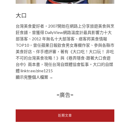
大口
台灣美食愛好者，2007開始在網路上分享旅遊美食與烹
飪食譜，曾獲得 DailyView網路溫度計最具影響力十大
部落客、2012 年無名十大部落客、痞客邦美食情報
TOP10，曾任蘋果日報飲食男女專欄作家、參與各縣市
美食好店、伴手禮評審，著有《大口吃！大口玩！ 非吃
不可的台灣美食攻略！》與《巷弄隱食-跟著大口食遊
台中》兩本書，現任台灣自媒體協會監事。大口的自媒
體 linktr.ee/zine1215
顯示完整個人檔案 →
=廣告=
近期文章