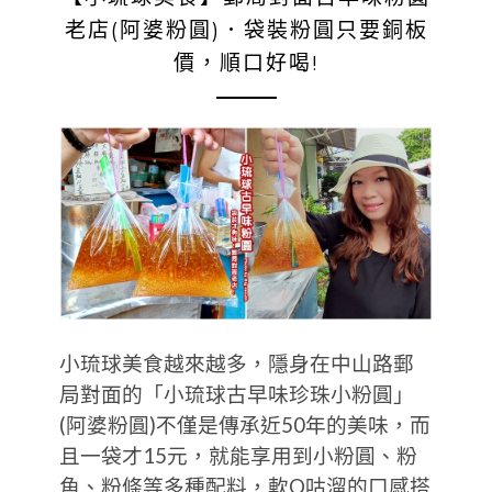
老店(阿婆粉圓)．袋裝粉圓只要銅板
價，順口好喝!
小琉球美食越來越多，隱身在中山路郵
局對面的「小琉球古早味珍珠小粉圓」
(阿婆粉圓)不僅是傳承近50年的美味，而
且一袋才15元，就能享用到小粉圓、粉
角、粉條等多種配料，軟Q咕溜的口感搭