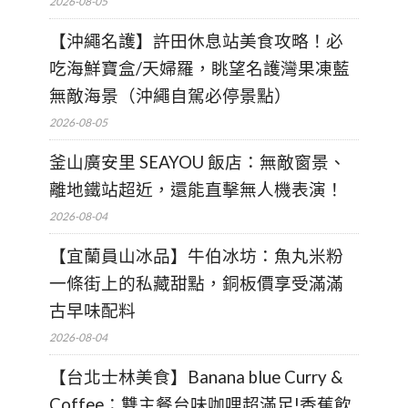
2026-08-05
【沖繩名護】許田休息站美食攻略！必
吃海鮮寶盒/天婦羅，眺望名護灣果凍藍
無敵海景（沖繩自駕必停景點）
2026-08-05
釜山廣安里 SEAYOU 飯店：無敵窗景、
離地鐵站超近，還能直擊無人機表演！
2026-08-04
【宜蘭員山冰品】牛伯冰坊：魚丸米粉
一條街上的私藏甜點，銅板價享受滿滿
古早味配料
2026-08-04
【台北士林美食】Banana blue Curry &
Coffee：雙主餐台味咖哩超滿足!香蕉飲