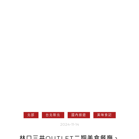
北部
台北新北
國內旅遊
美味食記
2024-11-14
林口三井OUTLET二期美食餐廳、