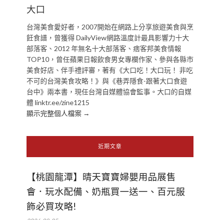
大口
台灣美食愛好者，2007開始在網路上分享旅遊美食與烹
飪食譜，曾獲得 DailyView網路溫度計最具影響力十大
部落客、2012 年無名十大部落客、痞客邦美食情報
TOP10，曾任蘋果日報飲食男女專欄作家、參與各縣市
美食好店、伴手禮評審，著有《大口吃！大口玩！ 非吃
不可的台灣美食攻略！》與《巷弄隱食-跟著大口食遊
台中》兩本書，現任台灣自媒體協會監事。大口的自媒
體 linktr.ee/zine1215
顯示完整個人檔案 →
近期文章
【桃園龍潭】晴天寶寶婦嬰用品展售
會．玩水配備、奶瓶買一送一、百元服
飾必買攻略!