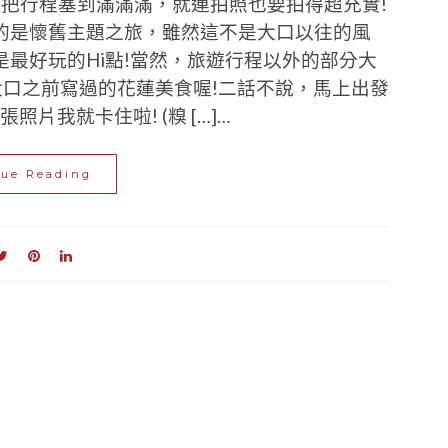
但把行程塞到滿滿滿，就連拍照也要拍得超充實!
的是懷舊主題之旅，雖然這不是大口以往的風
最好玩的Hi點!當然，旅遊行程以外的部分大
大口之前寫過的花蓮美食喔!二話不說，馬上出發
照片我就卡住啦! (糗 […]…
nue Reading