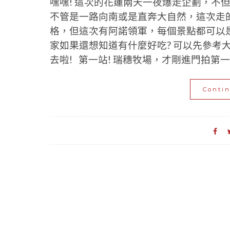
嘿嘿! 這次的花蓮兩天一夜爆走企劃，不
不管是一路向南或是直奔大自然，這次走
格，但這次有阿諾領軍，每個景點都可以是
家如果還想知道有什麼好吃? 可以先參考
去啦! 第一站! 瑞穗牧場，才剛進門拍第一張
Conti