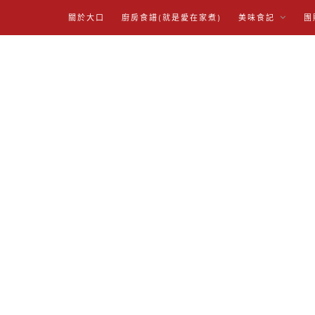
關於大口
廚房食譜(就是愛在家煮)
美味食記
團