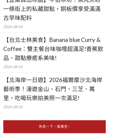
一條街上的私藏甜點，銅板價享受滿滿
古早味配料
2026-08-04
【台北士林美食】Banana blue Curry &
Coffee：雙主餐台味咖哩超滿足!香蕉飲
品、甜點療癒系美味!
2026-08-03
【北海岸一日遊】2026福爾摩沙北海岸
藝術季！漫遊金山、石門、三芝、萬
里，吃喝玩樂拍美照一次滿足!
2026-08-02
休息一下，進廣告~