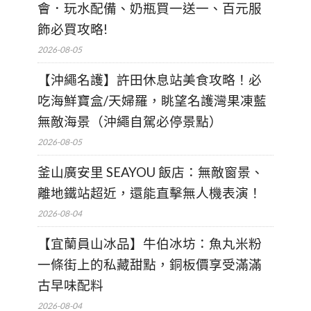
會．玩水配備、奶瓶買一送一、百元服
飾必買攻略!
2026-08-05
【沖繩名護】許田休息站美食攻略！必
吃海鮮寶盒/天婦羅，眺望名護灣果凍藍
無敵海景（沖繩自駕必停景點）
2026-08-05
釜山廣安里 SEAYOU 飯店：無敵窗景、
離地鐵站超近，還能直擊無人機表演！
2026-08-04
【宜蘭員山冰品】牛伯冰坊：魚丸米粉
一條街上的私藏甜點，銅板價享受滿滿
古早味配料
2026-08-04