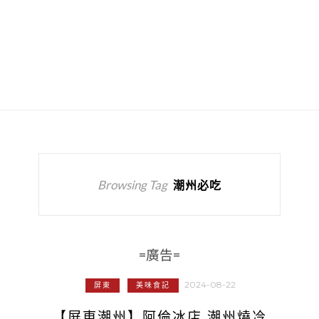
Browsing Tag
潮州必吃
=廣告=
2024-08-22
屏東
美味食記
【屏東潮州】阿倫冰店 潮州燒冷