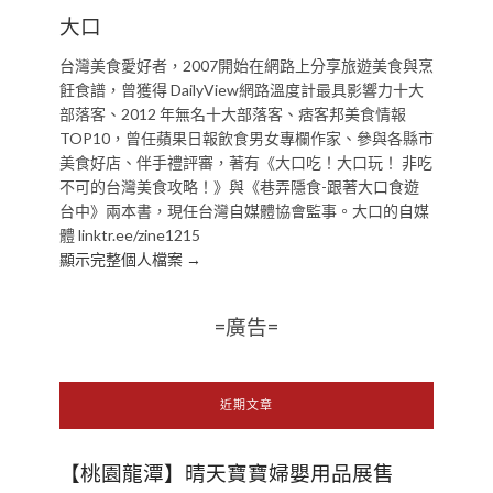
大口
台灣美食愛好者，2007開始在網路上分享旅遊美食與烹
飪食譜，曾獲得 DailyView網路溫度計最具影響力十大
部落客、2012 年無名十大部落客、痞客邦美食情報
TOP10，曾任蘋果日報飲食男女專欄作家、參與各縣市
美食好店、伴手禮評審，著有《大口吃！大口玩！ 非吃
不可的台灣美食攻略！》與《巷弄隱食-跟著大口食遊
台中》兩本書，現任台灣自媒體協會監事。大口的自媒
體 linktr.ee/zine1215
顯示完整個人檔案 →
=廣告=
近期文章
【桃園龍潭】晴天寶寶婦嬰用品展售