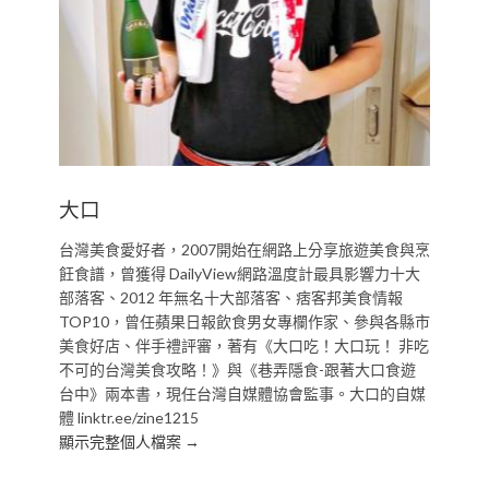
大口
台灣美食愛好者，2007開始在網路上分享旅遊美食與烹
飪食譜，曾獲得 DailyView網路溫度計最具影響力十大
部落客、2012 年無名十大部落客、痞客邦美食情報
TOP10，曾任蘋果日報飲食男女專欄作家、參與各縣市
美食好店、伴手禮評審，著有《大口吃！大口玩！ 非吃
不可的台灣美食攻略！》與《巷弄隱食-跟著大口食遊
台中》兩本書，現任台灣自媒體協會監事。大口的自媒
體 linktr.ee/zine1215
顯示完整個人檔案 →