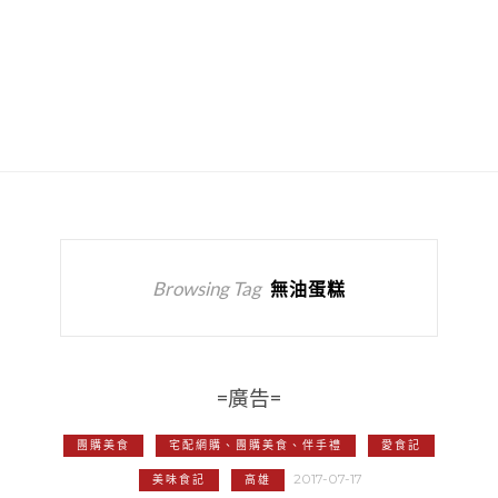
Browsing Tag
無油蛋糕
=廣告=
團購美食
宅配網購、團購美食、伴手禮
愛食記
2017-07-17
美味食記
高雄