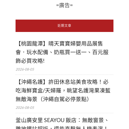
=廣告=
近期文章
【桃園龍潭】晴天寶寶婦嬰用品展售
會．玩水配備、奶瓶買一送一、百元服
飾必買攻略!
2026-08-05
【沖繩名護】許田休息站美食攻略！必
吃海鮮寶盒/天婦羅，眺望名護灣果凍藍
無敵海景（沖繩自駕必停景點）
2026-08-05
釜山廣安里 SEAYOU 飯店：無敵窗景、
離地鐵站超近，還能直擊無人機表演！