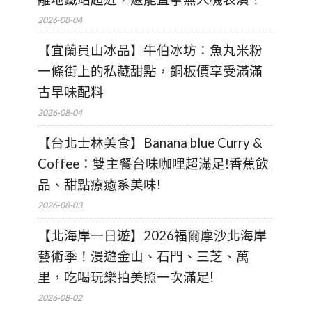
2026-08-04
【宜蘭員山冰品】牛伯冰坊：魚丸米粉
一條街上的私藏甜點，銅板價享受滿滿
古早味配料
2026-08-04
【台北士林美食】Banana blue Curry &
Coffee：雙主餐台味咖哩超滿足!香蕉飲
品、甜點療癒系美味!
2026-08-03
【北海岸一日遊】2026福爾摩沙北海岸
藝術季！漫遊金山、石門、三芝、萬
里，吃喝玩樂拍美照一次滿足!
2026-08-02