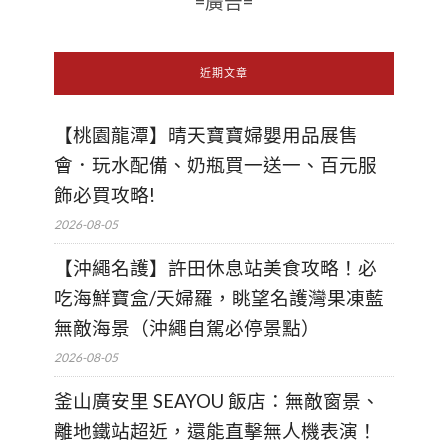
=廣告=
近期文章
【桃園龍潭】晴天寶寶婦嬰用品展售
會．玩水配備、奶瓶買一送一、百元服
飾必買攻略!
2026-08-05
【沖繩名護】許田休息站美食攻略！必
吃海鮮寶盒/天婦羅，眺望名護灣果凍藍
無敵海景（沖繩自駕必停景點）
2026-08-05
釜山廣安里 SEAYOU 飯店：無敵窗景、
離地鐵站超近，還能直擊無人機表演！