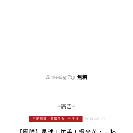
Browsing Tag
焦糖
=廣告=
2014-05-29
宅配網購、團購美食、伴手禮
【團購】星球工坊手工爆米花‧三杯