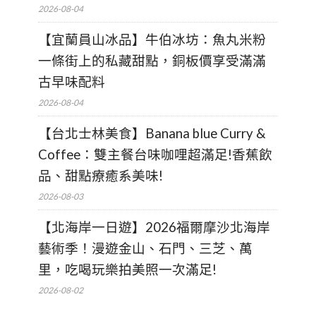
2026-08-04
【宜蘭員山冰品】牛伯冰坊：魚丸米粉
一條街上的私藏甜點，銅板價享受滿滿
古早味配料
2026-08-04
【台北士林美食】Banana blue Curry &
Coffee：雙主餐台味咖哩超滿足!香蕉飲
品、甜點療癒系美味!
2026-08-03
【北海岸一日遊】2026福爾摩沙北海岸
藝術季！漫遊金山、石門、三芝、萬
里，吃喝玩樂拍美照一次滿足!
2026-08-02