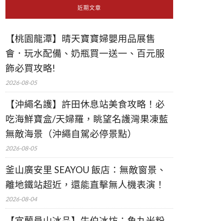
近期文章
【桃園龍潭】晴天寶寶婦嬰用品展售
會．玩水配備、奶瓶買一送一、百元服
飾必買攻略!
2026-08-05
【沖繩名護】許田休息站美食攻略！必
吃海鮮寶盒/天婦羅，眺望名護灣果凍藍
無敵海景（沖繩自駕必停景點）
2026-08-05
釜山廣安里 SEAYOU 飯店：無敵窗景、
離地鐵站超近，還能直擊無人機表演！
2026-08-04
【宜蘭員山冰品】牛伯冰坊：魚丸米粉