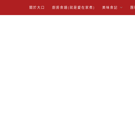
關於大口
廚房食譜(就是愛在家煮)
美味食記
團