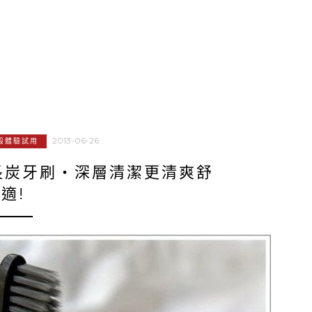
2013-06-26
般體驗試用
長炭牙刷‧深層清潔更清爽舒
適!