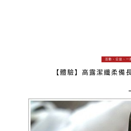
活動、公益、一
【體驗】高露潔纖柔備