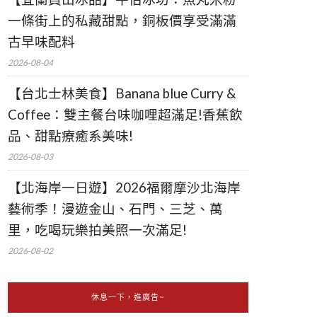
一條街上的私藏甜點，銅板價享受滿滿
古早味配料
2026-08-04
【台北士林美食】Banana blue Curry &
Coffee：雙主餐台味咖哩超滿足!香蕉飲
品、甜點療癒系美味!
2026-08-03
【北海岸一日遊】2026福爾摩沙北海岸
藝術季！漫遊金山、石門、三芝、萬
里，吃喝玩樂拍美照一次滿足!
2026-08-02
休息一下，進廣告~