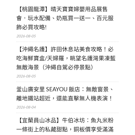
【桃園龍潭】晴天寶寶婦嬰用品展售
會．玩水配備、奶瓶買一送一、百元服
飾必買攻略!
2026-08-05
【沖繩名護】許田休息站美食攻略！必
吃海鮮寶盒/天婦羅，眺望名護灣果凍藍
無敵海景（沖繩自駕必停景點）
2026-08-05
釜山廣安里 SEAYOU 飯店：無敵窗景、
離地鐵站超近，還能直擊無人機表演！
2026-08-04
【宜蘭員山冰品】牛伯冰坊：魚丸米粉
一條街上的私藏甜點，銅板價享受滿滿