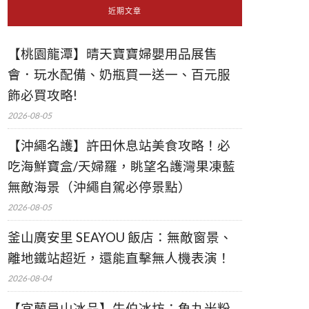
近期文章
【桃園龍潭】晴天寶寶婦嬰用品展售
會．玩水配備、奶瓶買一送一、百元服
飾必買攻略!
2026-08-05
【沖繩名護】許田休息站美食攻略！必
吃海鮮寶盒/天婦羅，眺望名護灣果凍藍
無敵海景（沖繩自駕必停景點）
2026-08-05
釜山廣安里 SEAYOU 飯店：無敵窗景、
離地鐵站超近，還能直擊無人機表演！
2026-08-04
【宜蘭員山冰品】牛伯冰坊：魚丸米粉