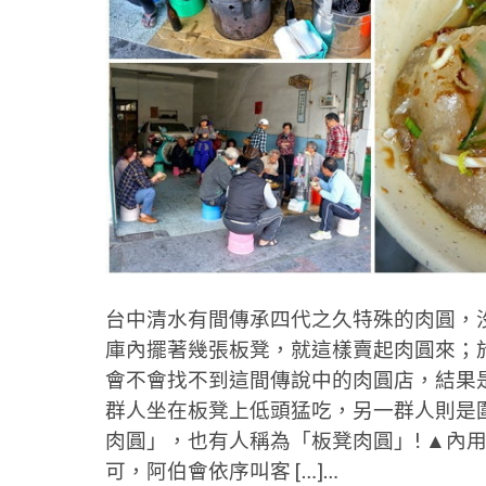
台中清水有間傳承四代之久特殊的肉圓，
庫內擺著幾張板凳，就這樣賣起肉圓來；
會不會找不到這間傳說中的肉圓店，結果
群人坐在板凳上低頭猛吃，另一群人則是
肉圓」，也有人稱為「板凳肉圓」! ▲內
可，阿伯會依序叫客 […]…