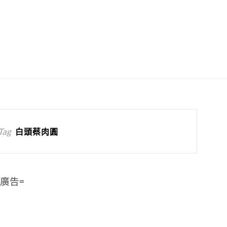
Tag
白頭蔡肉圓
=廣告=