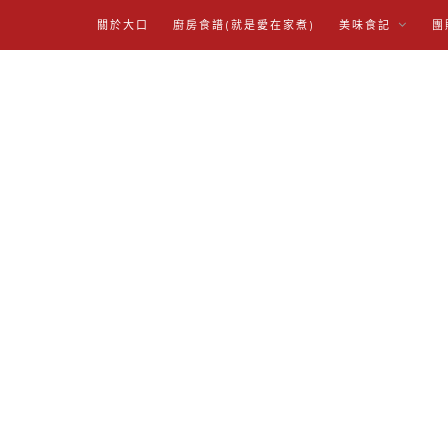
關於大口
廚房食譜(就是愛在家煮)
美味食記
團