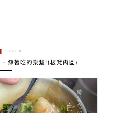
2025-04-01
．蹲著吃的樂趣!(板凳肉圓)