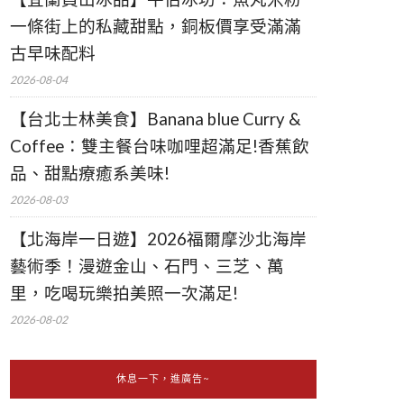
一條街上的私藏甜點，銅板價享受滿滿
古早味配料
2026-08-04
【台北士林美食】Banana blue Curry &
Coffee：雙主餐台味咖哩超滿足!香蕉飲
品、甜點療癒系美味!
2026-08-03
【北海岸一日遊】2026福爾摩沙北海岸
藝術季！漫遊金山、石門、三芝、萬
里，吃喝玩樂拍美照一次滿足!
2026-08-02
休息一下，進廣告~