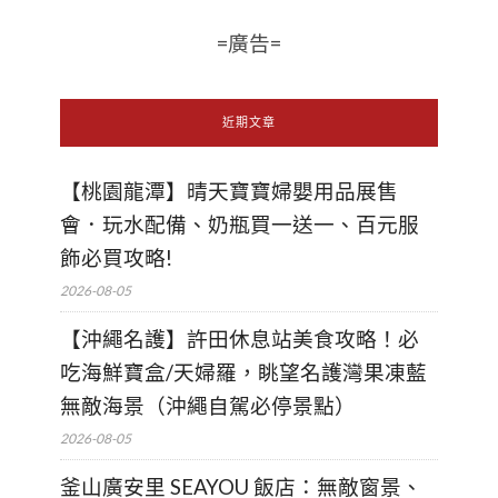
=廣告=
近期文章
【桃園龍潭】晴天寶寶婦嬰用品展售
會．玩水配備、奶瓶買一送一、百元服
飾必買攻略!
2026-08-05
【沖繩名護】許田休息站美食攻略！必
吃海鮮寶盒/天婦羅，眺望名護灣果凍藍
無敵海景（沖繩自駕必停景點）
2026-08-05
釜山廣安里 SEAYOU 飯店：無敵窗景、