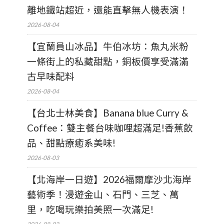
離地鐵站超近，還能直擊無人機表演！
2026-08-04
【宜蘭員山冰品】牛伯冰坊：魚丸米粉
一條街上的私藏甜點，銅板價享受滿滿
古早味配料
2026-08-04
【台北士林美食】Banana blue Curry &
Coffee：雙主餐台味咖哩超滿足!香蕉飲
品、甜點療癒系美味!
2026-08-03
【北海岸一日遊】2026福爾摩沙北海岸
藝術季！漫遊金山、石門、三芝、萬
里，吃喝玩樂拍美照一次滿足!