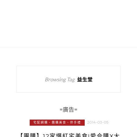
Browsing Tag
益生堂
=廣告=
2014-03-05
宅配網購、團購美食、伴手禮
【團購】12家爆紅宅美食!愛合購X大