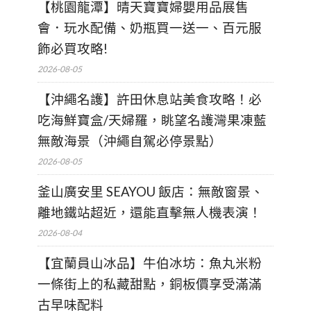
【桃園龍潭】晴天寶寶婦嬰用品展售
會．玩水配備、奶瓶買一送一、百元服
飾必買攻略!
2026-08-05
【沖繩名護】許田休息站美食攻略！必
吃海鮮寶盒/天婦羅，眺望名護灣果凍藍
無敵海景（沖繩自駕必停景點）
2026-08-05
釜山廣安里 SEAYOU 飯店：無敵窗景、
離地鐵站超近，還能直擊無人機表演！
2026-08-04
【宜蘭員山冰品】牛伯冰坊：魚丸米粉
一條街上的私藏甜點，銅板價享受滿滿
古早味配料