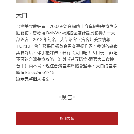
大口
台灣美食愛好者，2007開始在網路上分享旅遊美食與烹
飪食譜，曾獲得 DailyView網路溫度計最具影響力十大
部落客、2012 年無名十大部落客、痞客邦美食情報
TOP10，曾任蘋果日報飲食男女專欄作家、參與各縣市
美食好店、伴手禮評審，著有《大口吃！大口玩！ 非吃
不可的台灣美食攻略！》與《巷弄隱食-跟著大口食遊
台中》兩本書，現任台灣自媒體協會監事。大口的自媒
體 linktr.ee/zine1215
顯示完整個人檔案 →
=廣告=
近期文章