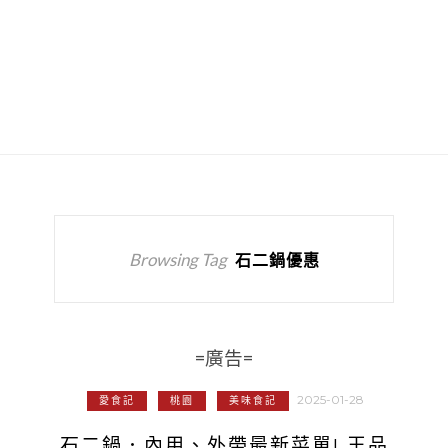
Browsing Tag
石二鍋優惠
=廣告=
2025-01-28
愛食記
桃園
美味食記
石二鍋．內用、外帶最新菜單! 王品