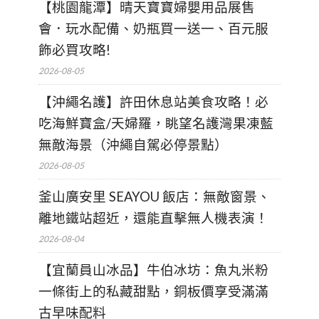
【桃園龍潭】晴天寶寶婦嬰用品展售
會．玩水配備、奶瓶買一送一、百元服
飾必買攻略!
2026-08-05
【沖繩名護】許田休息站美食攻略！必
吃海鮮寶盒/天婦羅，眺望名護灣果凍藍
無敵海景（沖繩自駕必停景點）
2026-08-05
釜山廣安里 SEAYOU 飯店：無敵窗景、
離地鐵站超近，還能直擊無人機表演！
2026-08-04
【宜蘭員山冰品】牛伯冰坊：魚丸米粉
一條街上的私藏甜點，銅板價享受滿滿
古早味配料