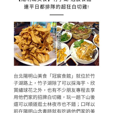
連平日都排隊的超狂白切雞!
台北陽明山美食「冠宸食館」就位於竹
子湖路上，竹子湖除了可以採海芋、欣
賞繡球花之外，也有不少朋友專程去享
用他們家的招牌白切雞，玩一趟下山後
還可以順道逛士林夜市也不錯；口咩以
前在陽明山念書時就有吃過他們家的美