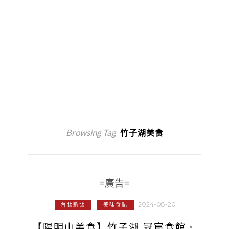
Browsing Tag
竹子湖美食
=廣告=
2024-08-20
台北新北
美味食記
【陽明山美食】竹子湖 冠宸食館．