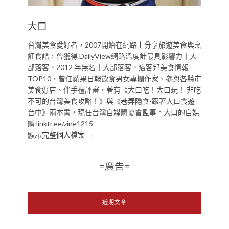
大口
台灣美食愛好者，2007開始在網路上分享旅遊美食與烹
飪食譜，曾獲得 DailyView網路溫度計最具影響力十大
部落客、2012 年無名十大部落客、痞客邦美食情報
TOP10，曾任蘋果日報飲食男女專欄作家、參與各縣市
美食好店、伴手禮評審，著有《大口吃！大口玩！ 非吃
不可的台灣美食攻略！》與《巷弄隱食-跟著大口食遊
台中》兩本書，現任台灣自媒體協會監事。大口的自媒
體 linktr.ee/zine1215
顯示完整個人檔案 →
=廣告=
近期文章