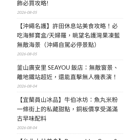
飾必買攻略!
2026-08-05
【沖繩名護】許田休息站美食攻略！必
吃海鮮寶盒/天婦羅，眺望名護灣果凍藍
無敵海景（沖繩自駕必停景點）
2026-08-05
釜山廣安里 SEAYOU 飯店：無敵窗景、
離地鐵站超近，還能直擊無人機表演！
2026-08-04
【宜蘭員山冰品】牛伯冰坊：魚丸米粉
一條街上的私藏甜點，銅板價享受滿滿
古早味配料
2026-08-04