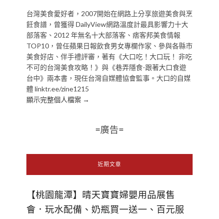
台灣美食愛好者，2007開始在網路上分享旅遊美食與烹
飪食譜，曾獲得 DailyView網路溫度計最具影響力十大
部落客、2012 年無名十大部落客、痞客邦美食情報
TOP10，曾任蘋果日報飲食男女專欄作家、參與各縣市
美食好店、伴手禮評審，著有《大口吃！大口玩！ 非吃
不可的台灣美食攻略！》與《巷弄隱食-跟著大口食遊
台中》兩本書，現任台灣自媒體協會監事。大口的自媒
體 linktr.ee/zine1215
顯示完整個人檔案 →
=廣告=
近期文章
【桃園龍潭】晴天寶寶婦嬰用品展售
會．玩水配備、奶瓶買一送一、百元服