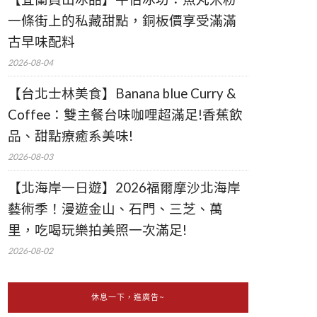
一條街上的私藏甜點，銅板價享受滿滿
古早味配料
2026-08-04
【台北士林美食】Banana blue Curry &
Coffee：雙主餐台味咖哩超滿足!香蕉飲
品、甜點療癒系美味!
2026-08-03
【北海岸一日遊】2026福爾摩沙北海岸
藝術季！漫遊金山、石門、三芝、萬
里，吃喝玩樂拍美照一次滿足!
2026-08-02
休息一下，進廣告~