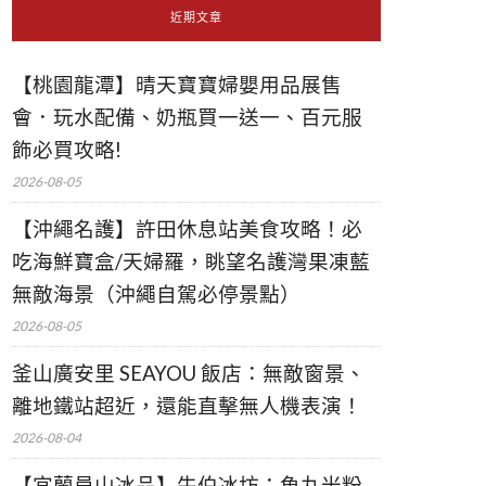
近期文章
【桃園龍潭】晴天寶寶婦嬰用品展售
會．玩水配備、奶瓶買一送一、百元服
飾必買攻略!
2026-08-05
【沖繩名護】許田休息站美食攻略！必
吃海鮮寶盒/天婦羅，眺望名護灣果凍藍
無敵海景（沖繩自駕必停景點）
2026-08-05
釜山廣安里 SEAYOU 飯店：無敵窗景、
離地鐵站超近，還能直擊無人機表演！
2026-08-04
【宜蘭員山冰品】牛伯冰坊：魚丸米粉