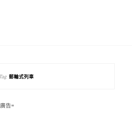
Tag
郵輪式列車
=廣告=