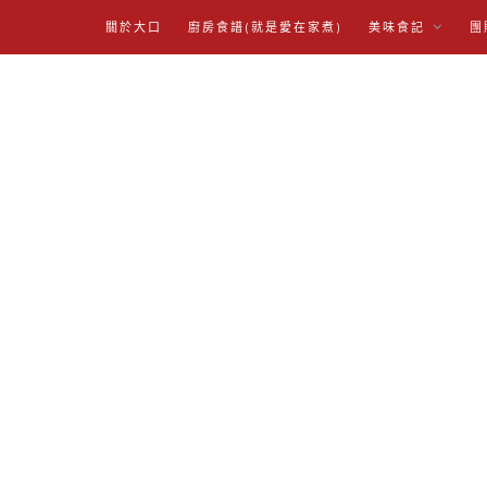
關於大口
廚房食譜(就是愛在家煮)
美味食記
團