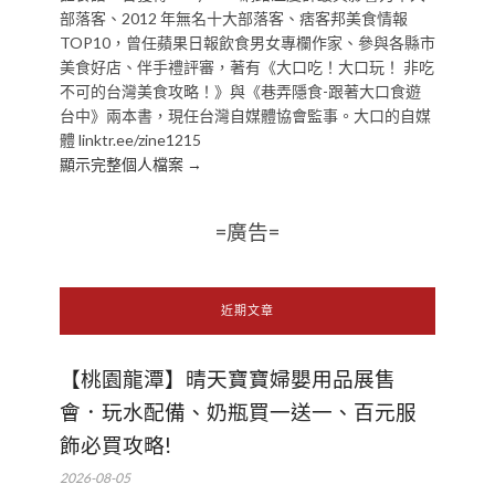
部落客、2012 年無名十大部落客、痞客邦美食情報
TOP10，曾任蘋果日報飲食男女專欄作家、參與各縣市
美食好店、伴手禮評審，著有《大口吃！大口玩！ 非吃
不可的台灣美食攻略！》與《巷弄隱食-跟著大口食遊
台中》兩本書，現任台灣自媒體協會監事。大口的自媒
體 linktr.ee/zine1215
顯示完整個人檔案 →
=廣告=
近期文章
【桃園龍潭】晴天寶寶婦嬰用品展售
會．玩水配備、奶瓶買一送一、百元服
飾必買攻略!
2026-08-05