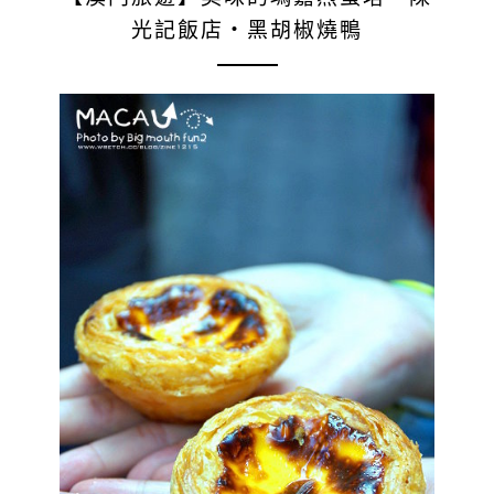
光記飯店‧黑胡椒燒鴨