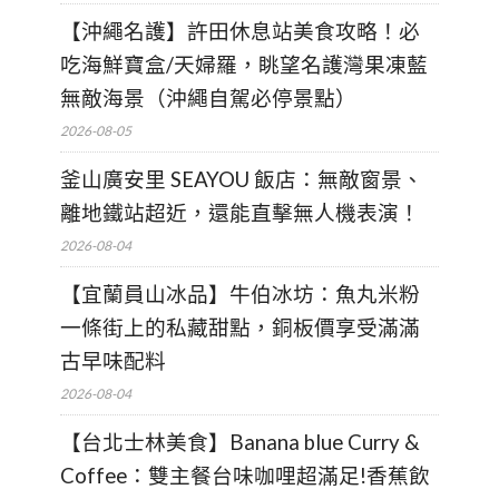
【沖繩名護】許田休息站美食攻略！必
吃海鮮寶盒/天婦羅，眺望名護灣果凍藍
無敵海景（沖繩自駕必停景點）
2026-08-05
釜山廣安里 SEAYOU 飯店：無敵窗景、
離地鐵站超近，還能直擊無人機表演！
2026-08-04
【宜蘭員山冰品】牛伯冰坊：魚丸米粉
一條街上的私藏甜點，銅板價享受滿滿
古早味配料
2026-08-04
【台北士林美食】Banana blue Curry &
Coffee：雙主餐台味咖哩超滿足!香蕉飲