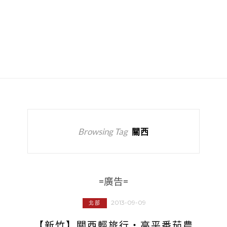
Browsing Tag
關西
=廣告=
2013-09-09
北部
【新竹】關西輕旅行‧高平番茄農