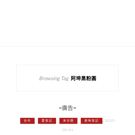
Browsing Tag
阿坤黑粉圓
=廣告=
2020-
台中
愛食記
未分類
美味食記
05-04