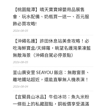
【桃園龍潭】晴天寶寶婦嬰用品展售
會．玩水配備、奶瓶買一送一、百元服
飾必買攻略!
2026-08-05
【沖繩名護】許田休息站美食攻略！必
吃海鮮寶盒/天婦羅，眺望名護灣果凍藍
無敵海景（沖繩自駕必停景點）
2026-08-05
釜山廣安里 SEAYOU 飯店：無敵窗景、
離地鐵站超近，還能直擊無人機表演！
2026-08-04
【宜蘭員山冰品】牛伯冰坊：魚丸米粉
一條街上的私藏甜點，銅板價享受滿滿