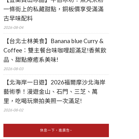
一條街上的私藏甜點，銅板價享受滿滿
古早味配料
2026-08-04
【台北士林美食】Banana blue Curry &
Coffee：雙主餐台味咖哩超滿足!香蕉飲
品、甜點療癒系美味!
2026-08-03
【北海岸一日遊】2026福爾摩沙北海岸
藝術季！漫遊金山、石門、三芝、萬
里，吃喝玩樂拍美照一次滿足!
2026-08-02
休息一下，進廣告~