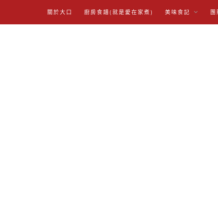
關於大口
廚房食譜(就是愛在家煮)
美味食記
團