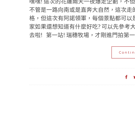
嘿嘿! 這次的花蓮兩天一夜爆走企劃，不
不管是一路向南或是直奔大自然，這次走
格，但這次有阿諾領軍，每個景點都可以是
家如果還想知道有什麼好吃? 可以先參考
去啦! 第一站! 瑞穗牧場，才剛進門拍第一張
Conti