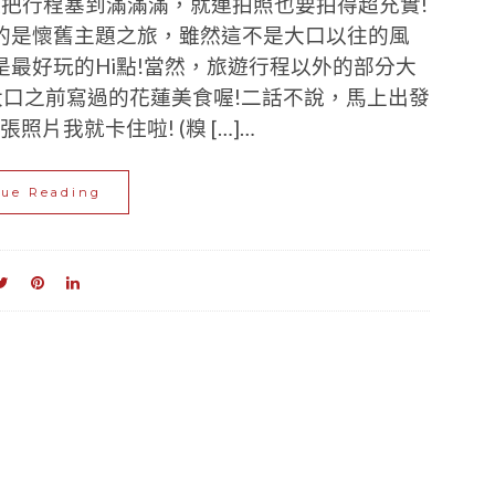
但把行程塞到滿滿滿，就連拍照也要拍得超充實!
的是懷舊主題之旅，雖然這不是大口以往的風
最好玩的Hi點!當然，旅遊行程以外的部分大
大口之前寫過的花蓮美食喔!二話不說，馬上出發
照片我就卡住啦! (糗 […]…
nue Reading