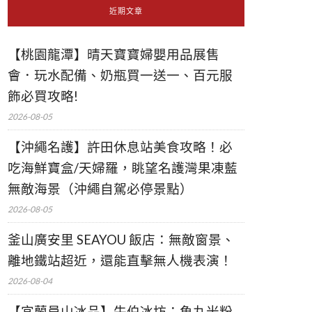
近期文章
【桃園龍潭】晴天寶寶婦嬰用品展售
會．玩水配備、奶瓶買一送一、百元服
飾必買攻略!
2026-08-05
【沖繩名護】許田休息站美食攻略！必
吃海鮮寶盒/天婦羅，眺望名護灣果凍藍
無敵海景（沖繩自駕必停景點）
2026-08-05
釜山廣安里 SEAYOU 飯店：無敵窗景、
離地鐵站超近，還能直擊無人機表演！
2026-08-04
【宜蘭員山冰品】牛伯冰坊：魚丸米粉