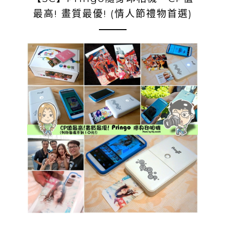
最高! 畫質最優! (情人節禮物首選)