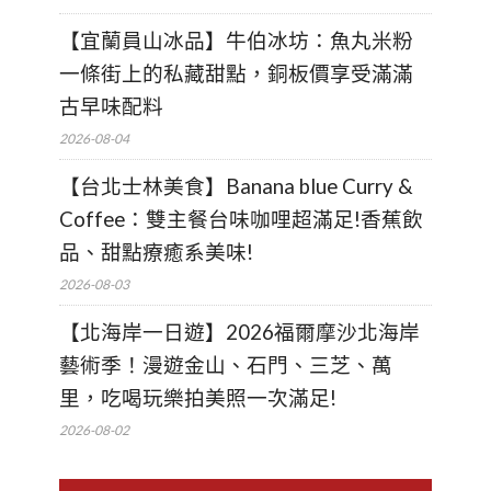
【宜蘭員山冰品】牛伯冰坊：魚丸米粉
一條街上的私藏甜點，銅板價享受滿滿
古早味配料
2026-08-04
【台北士林美食】Banana blue Curry &
Coffee：雙主餐台味咖哩超滿足!香蕉飲
品、甜點療癒系美味!
2026-08-03
【北海岸一日遊】2026福爾摩沙北海岸
藝術季！漫遊金山、石門、三芝、萬
里，吃喝玩樂拍美照一次滿足!
2026-08-02