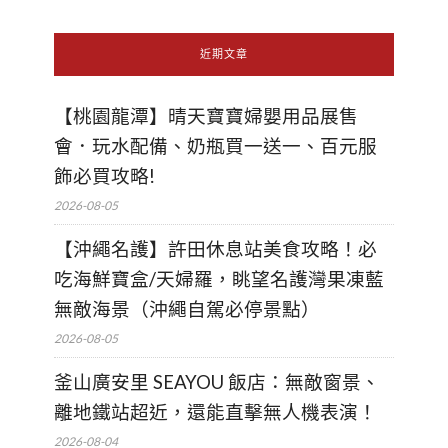
近期文章
【桃園龍潭】晴天寶寶婦嬰用品展售
會．玩水配備、奶瓶買一送一、百元服
飾必買攻略!
2026-08-05
【沖繩名護】許田休息站美食攻略！必
吃海鮮寶盒/天婦羅，眺望名護灣果凍藍
無敵海景（沖繩自駕必停景點）
2026-08-05
釜山廣安里 SEAYOU 飯店：無敵窗景、
離地鐵站超近，還能直擊無人機表演！
2026-08-04