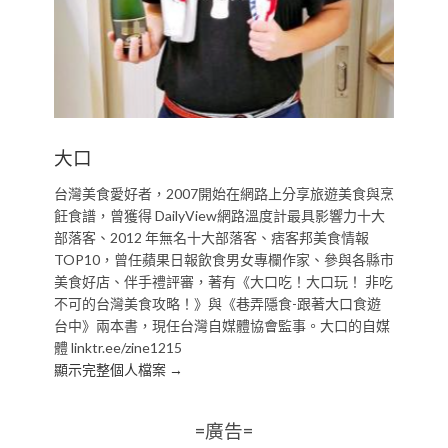
大口
台灣美食愛好者，2007開始在網路上分享旅遊美食與烹
飪食譜，曾獲得 DailyView網路溫度計最具影響力十大
部落客、2012 年無名十大部落客、痞客邦美食情報
TOP10，曾任蘋果日報飲食男女專欄作家、參與各縣市
美食好店、伴手禮評審，著有《大口吃！大口玩！ 非吃
不可的台灣美食攻略！》與《巷弄隱食-跟著大口食遊
台中》兩本書，現任台灣自媒體協會監事。大口的自媒
體 linktr.ee/zine1215
顯示完整個人檔案 →
=廣告=