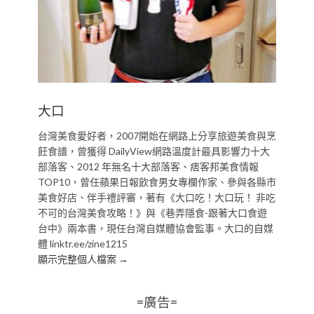
大口
台灣美食愛好者，2007開始在網路上分享旅遊美食與烹
飪食譜，曾獲得 DailyView網路溫度計最具影響力十大
部落客、2012 年無名十大部落客、痞客邦美食情報
TOP10，曾任蘋果日報飲食男女專欄作家、參與各縣市
美食好店、伴手禮評審，著有《大口吃！大口玩！ 非吃
不可的台灣美食攻略！》與《巷弄隱食-跟著大口食遊
台中》兩本書，現任台灣自媒體協會監事。大口的自媒
體 linktr.ee/zine1215
顯示完整個人檔案 →
=廣告=