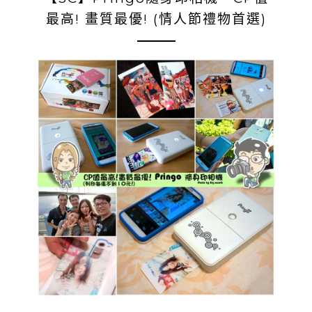
最高! 畫質最優! (情人節禮物首選)