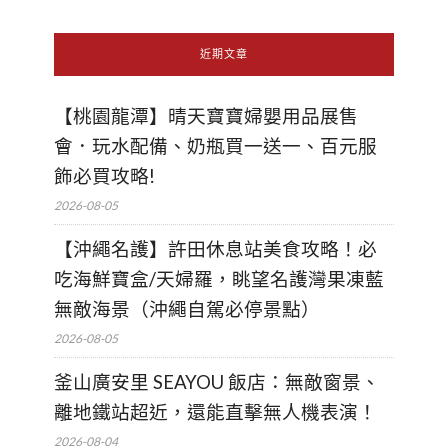
近期文章
【桃園龍潭】晴天寶寶婦嬰用品展售
會．玩水配備、奶瓶買一送一、百元服
飾必買攻略!
2026-08-05
【沖繩名護】許田休息站美食攻略！必
吃海鮮寶盒/天婦羅，眺望名護灣果凍藍
無敵海景（沖繩自駕必停景點）
2026-08-05
釜山廣安里 SEAYOU 飯店：無敵窗景、
離地鐵站超近，還能直擊無人機表演！
2026-08-04