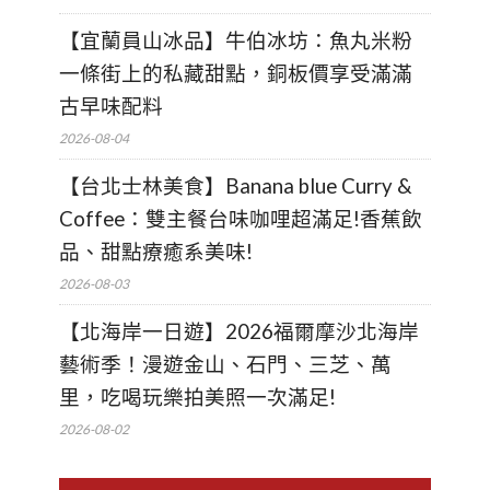
【宜蘭員山冰品】牛伯冰坊：魚丸米粉
一條街上的私藏甜點，銅板價享受滿滿
古早味配料
2026-08-04
【台北士林美食】Banana blue Curry &
Coffee：雙主餐台味咖哩超滿足!香蕉飲
品、甜點療癒系美味!
2026-08-03
【北海岸一日遊】2026福爾摩沙北海岸
藝術季！漫遊金山、石門、三芝、萬
里，吃喝玩樂拍美照一次滿足!
2026-08-02