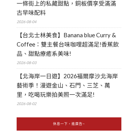
一條街上的私藏甜點，銅板價享受滿滿
古早味配料
2026-08-04
【台北士林美食】Banana blue Curry &
Coffee：雙主餐台味咖哩超滿足!香蕉飲
品、甜點療癒系美味!
2026-08-03
【北海岸一日遊】2026福爾摩沙北海岸
藝術季！漫遊金山、石門、三芝、萬
里，吃喝玩樂拍美照一次滿足!
2026-08-02
休息一下，進廣告~