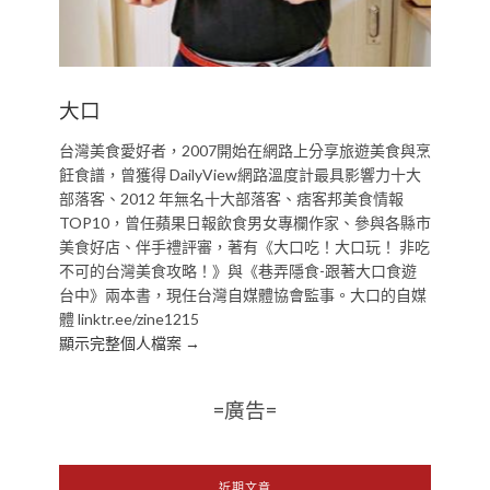
大口
台灣美食愛好者，2007開始在網路上分享旅遊美食與烹
飪食譜，曾獲得 DailyView網路溫度計最具影響力十大
部落客、2012 年無名十大部落客、痞客邦美食情報
TOP10，曾任蘋果日報飲食男女專欄作家、參與各縣市
美食好店、伴手禮評審，著有《大口吃！大口玩！ 非吃
不可的台灣美食攻略！》與《巷弄隱食-跟著大口食遊
台中》兩本書，現任台灣自媒體協會監事。大口的自媒
體 linktr.ee/zine1215
顯示完整個人檔案 →
=廣告=
近期文章