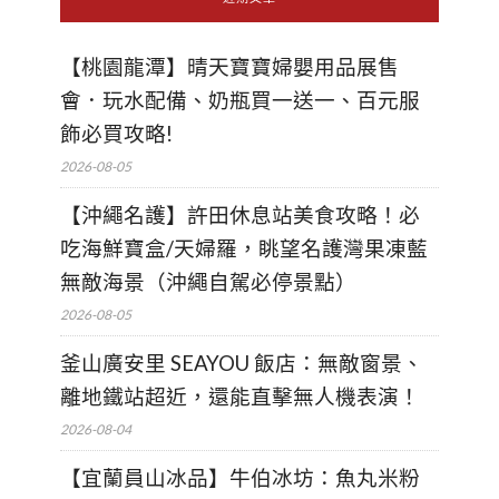
【桃園龍潭】晴天寶寶婦嬰用品展售
會．玩水配備、奶瓶買一送一、百元服
飾必買攻略!
2026-08-05
【沖繩名護】許田休息站美食攻略！必
吃海鮮寶盒/天婦羅，眺望名護灣果凍藍
無敵海景（沖繩自駕必停景點）
2026-08-05
釜山廣安里 SEAYOU 飯店：無敵窗景、
離地鐵站超近，還能直擊無人機表演！
2026-08-04
【宜蘭員山冰品】牛伯冰坊：魚丸米粉