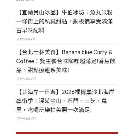
【宜蘭員山冰品】牛伯冰坊：魚丸米粉
一條街上的私藏甜點，銅板價享受滿滿
古早味配料
2026-08-04
【台北士林美食】Banana blue Curry &
Coffee：雙主餐台味咖哩超滿足!香蕉飲
品、甜點療癒系美味!
2026-08-03
【北海岸一日遊】2026福爾摩沙北海岸
藝術季！漫遊金山、石門、三芝、萬
里，吃喝玩樂拍美照一次滿足!
2026-08-02