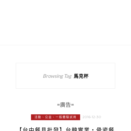
Browsing Tag
馬克杯
=廣告=
2016-12-30
活動、公益、一般體驗試用
【台中餐具批發】台韓實業‧骨瓷餐