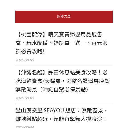
近期文章
【桃園龍潭】晴天寶寶婦嬰用品展售
會．玩水配備、奶瓶買一送一、百元服
飾必買攻略!
2026-08-05
【沖繩名護】許田休息站美食攻略！必
吃海鮮寶盒/天婦羅，眺望名護灣果凍藍
無敵海景（沖繩自駕必停景點）
2026-08-05
釜山廣安里 SEAYOU 飯店：無敵窗景、
離地鐵站超近，還能直擊無人機表演！
2026-08-04