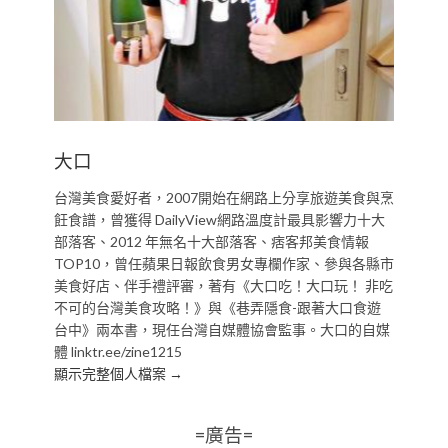
大口
台灣美食愛好者，2007開始在網路上分享旅遊美食與烹
飪食譜，曾獲得 DailyView網路溫度計最具影響力十大
部落客、2012 年無名十大部落客、痞客邦美食情報
TOP10，曾任蘋果日報飲食男女專欄作家、參與各縣市
美食好店、伴手禮評審，著有《大口吃！大口玩！ 非吃
不可的台灣美食攻略！》與《巷弄隱食-跟著大口食遊
台中》兩本書，現任台灣自媒體協會監事。大口的自媒
體 linktr.ee/zine1215
顯示完整個人檔案 →
=廣告=