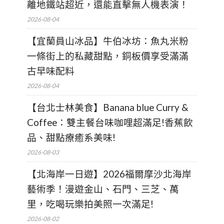
離地鐵站超近，還能直擊無人機表演！
2026-08-04
【宜蘭員山冰品】牛伯冰坊：魚丸米粉
一條街上的私藏甜點，銅板價享受滿滿
古早味配料
2026-08-04
【台北士林美食】Banana blue Curry &
Coffee：雙主餐台味咖哩超滿足!香蕉飲
品、甜點療癒系美味!
2026-08-03
【北海岸一日遊】2026福爾摩沙北海岸
藝術季！漫遊金山、石門、三芝、萬
里，吃喝玩樂拍美照一次滿足!
2026-08-02