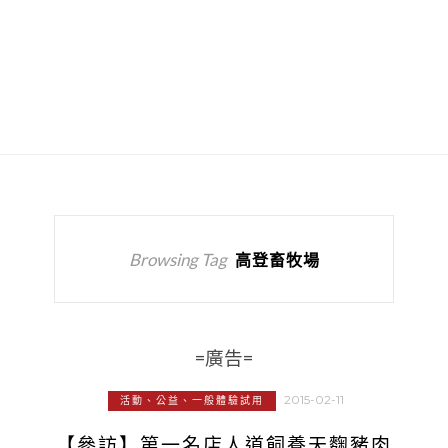
Browsing Tag
高登畜牧場
=廣告=
2015-02-11
活動、公益、一般體驗試用
【參訪】第一名店人道飼養天麴豬肉