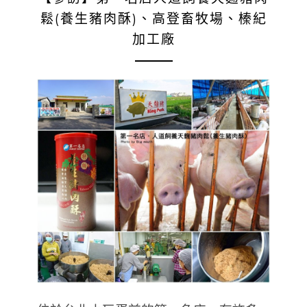
鬆(養生豬肉酥)、高登畜牧場、榛紀
加工廠