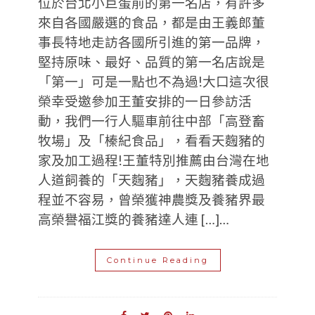
位於台北小巨蛋前的第一名店，有許多
來自各國嚴選的食品，都是由王義郎董
事長特地走訪各國所引進的第一品牌，
堅持原味、最好、品質的第一名店說是
「第一」可是一點也不為過!大口這次很
榮幸受邀參加王董安排的一日參訪活
動，我們一行人驅車前往中部「高登畜
牧場」及「榛紀食品」，看看天麴豬的
家及加工過程!王董特別推薦由台灣在地
人道飼養的「天麴豬」，天麴豬養成過
程並不容易，曾榮獲神農獎及養豬界最
高榮譽福江獎的養豬達人連 […]…
Continue Reading