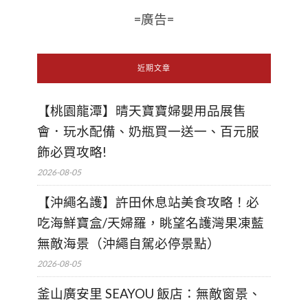
=廣告=
近期文章
【桃園龍潭】晴天寶寶婦嬰用品展售
會．玩水配備、奶瓶買一送一、百元服
飾必買攻略!
2026-08-05
【沖繩名護】許田休息站美食攻略！必
吃海鮮寶盒/天婦羅，眺望名護灣果凍藍
無敵海景（沖繩自駕必停景點）
2026-08-05
釜山廣安里 SEAYOU 飯店：無敵窗景、