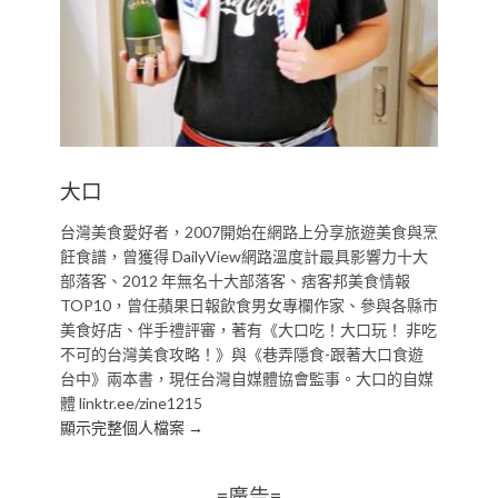
大口
台灣美食愛好者，2007開始在網路上分享旅遊美食與烹
飪食譜，曾獲得 DailyView網路溫度計最具影響力十大
部落客、2012 年無名十大部落客、痞客邦美食情報
TOP10，曾任蘋果日報飲食男女專欄作家、參與各縣市
美食好店、伴手禮評審，著有《大口吃！大口玩！ 非吃
不可的台灣美食攻略！》與《巷弄隱食-跟著大口食遊
台中》兩本書，現任台灣自媒體協會監事。大口的自媒
體 linktr.ee/zine1215
顯示完整個人檔案 →
=廣告=