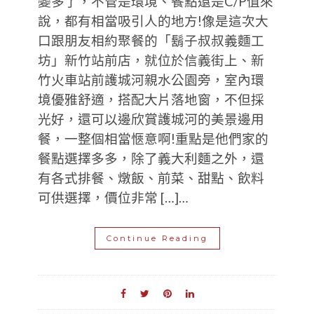
變多了，不管是環境、餐點還是C/P值來
說，都有相當吸引人的地方!像是這次大
口跟朋友相約聚餐的「鬍子叔叔義麵工
坊」新竹站前店，就位於信義街上、新
竹火車站前護城河親水公園旁，室內環
境優雅舒適，搭配大片落地窗，不但採
光好，還可以邊欣賞護城河的美景邊用
餐，一整個相當愜意啊!重點是他們家的
餐點選擇多多，除了義大利麵之外，還
有各式排餐、燉飯、前菜、甜點、飲料
可供選擇，價位非常 […]…
Continue Reading