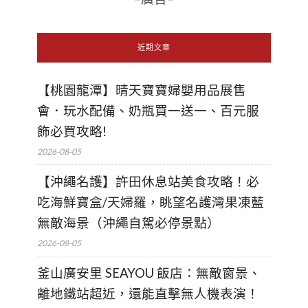
近期文章
【桃園龍潭】晴天寶寶婦嬰用品展售
會．玩水配備、奶瓶買一送一、百元服
飾必買攻略!
2026-08-05
【沖繩名護】許田休息站美食攻略！必
吃海鮮寶盒/天婦羅，眺望名護灣果凍藍
無敵海景（沖繩自駕必停景點）
2026-08-05
釜山廣安里 SEAYOU 飯店：無敵窗景、
離地鐵站超近，還能直擊無人機表演！