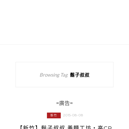
Browsing Tag
鬍子叔叔
=廣告=
2015-08-08
新竹
【新竹】鬍子叔叔 義麵工坊‧高CP