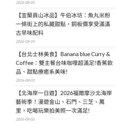
2026-08-04
【宜蘭員山冰品】牛伯冰坊：魚丸米粉
一條街上的私藏甜點，銅板價享受滿滿
古早味配料
2026-08-04
【台北士林美食】Banana blue Curry &
Coffee：雙主餐台味咖哩超滿足!香蕉飲
品、甜點療癒系美味!
2026-08-03
【北海岸一日遊】2026福爾摩沙北海岸
藝術季！漫遊金山、石門、三芝、萬
里，吃喝玩樂拍美照一次滿足!
2026-08-02