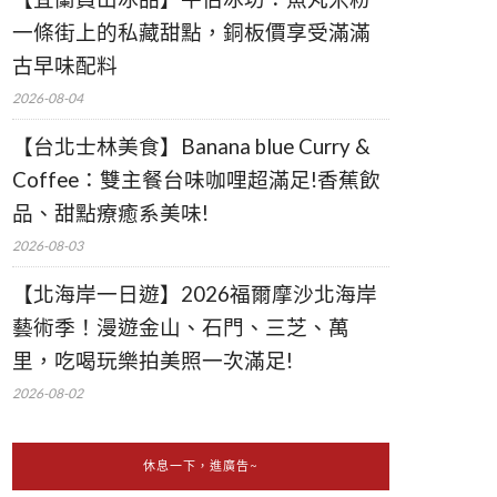
一條街上的私藏甜點，銅板價享受滿滿
古早味配料
2026-08-04
【台北士林美食】Banana blue Curry &
Coffee：雙主餐台味咖哩超滿足!香蕉飲
品、甜點療癒系美味!
2026-08-03
【北海岸一日遊】2026福爾摩沙北海岸
藝術季！漫遊金山、石門、三芝、萬
里，吃喝玩樂拍美照一次滿足!
2026-08-02
休息一下，進廣告~