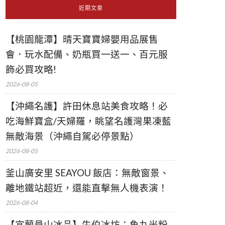
近期文章
【桃園龍潭】晴天寶寶婦嬰用品展售
會．玩水配備、奶瓶買一送一、百元服
飾必買攻略!
2026-08-05
【沖繩名護】許田休息站美食攻略！必
吃海鮮寶盒/天婦羅，眺望名護灣果凍藍
無敵海景（沖繩自駕必停景點）
2026-08-05
釜山廣安里 SEAYOU 飯店：無敵窗景、
離地鐵站超近，還能直擊無人機表演！
2026-08-04
【宜蘭員山冰品】牛伯冰坊：魚丸米粉