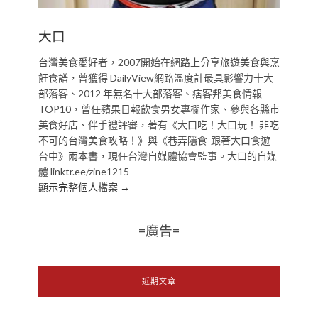
大口
台灣美食愛好者，2007開始在網路上分享旅遊美食與烹
飪食譜，曾獲得 DailyView網路溫度計最具影響力十大
部落客、2012 年無名十大部落客、痞客邦美食情報
TOP10，曾任蘋果日報飲食男女專欄作家、參與各縣市
美食好店、伴手禮評審，著有《大口吃！大口玩！ 非吃
不可的台灣美食攻略！》與《巷弄隱食-跟著大口食遊
台中》兩本書，現任台灣自媒體協會監事。大口的自媒
體 linktr.ee/zine1215
顯示完整個人檔案 →
=廣告=
近期文章