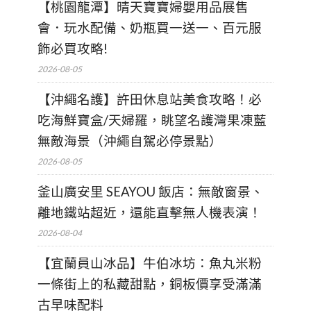
【桃園龍潭】晴天寶寶婦嬰用品展售
會．玩水配備、奶瓶買一送一、百元服
飾必買攻略!
2026-08-05
【沖繩名護】許田休息站美食攻略！必
吃海鮮寶盒/天婦羅，眺望名護灣果凍藍
無敵海景（沖繩自駕必停景點）
2026-08-05
釜山廣安里 SEAYOU 飯店：無敵窗景、
離地鐵站超近，還能直擊無人機表演！
2026-08-04
【宜蘭員山冰品】牛伯冰坊：魚丸米粉
一條街上的私藏甜點，銅板價享受滿滿
古早味配料