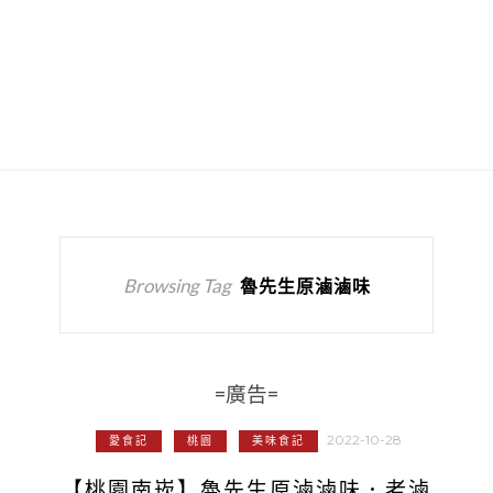
Browsing Tag
魯先生原滷滷味
=廣告=
2022-10-28
愛食記
桃園
美味食記
【桃園南崁】魯先生原滷滷味．老滷