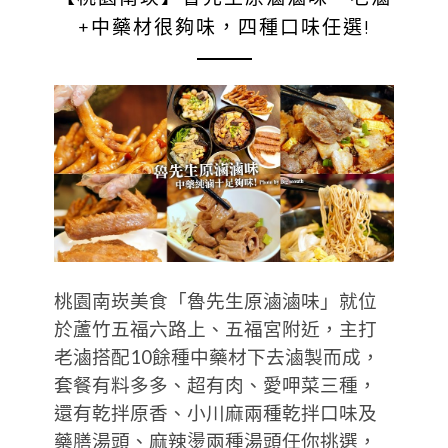
+中藥材很夠味，四種口味任選!
桃園南崁美食「魯先生原滷滷味」就位
於蘆竹五福六路上、五福宮附近，主打
老滷搭配10餘種中藥材下去滷製而成，
套餐有料多多、超有肉、愛呷菜三種，
還有乾拌原香、小川麻兩種乾拌口味及
藥膳湯頭、麻辣燙兩種湯頭任你挑選，