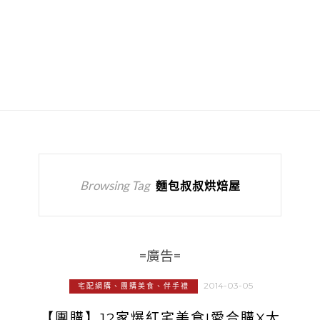
Browsing Tag
麵包叔叔烘焙屋
=廣告=
2014-03-05
宅配網購、團購美食、伴手禮
【團購】12家爆紅宅美食!愛合購X大