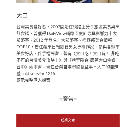
大口
台灣美食愛好者，2007開始在網路上分享旅遊美食與烹
飪食譜，曾獲得 DailyView網路溫度計最具影響力十大
部落客、2012 年無名十大部落客、痞客邦美食情報
TOP10，曾任蘋果日報飲食男女專欄作家、參與各縣市
美食好店、伴手禮評審，著有《大口吃！大口玩！ 非吃
不可的台灣美食攻略！》與《巷弄隱食-跟著大口食遊
台中》兩本書，現任台灣自媒體協會監事。大口的自媒
體 linktr.ee/zine1215
顯示完整個人檔案 →
=廣告=
近期文章