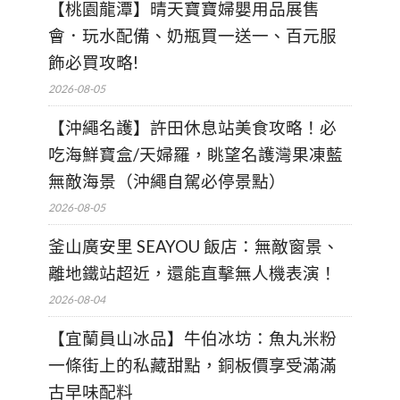
【桃園龍潭】晴天寶寶婦嬰用品展售
會．玩水配備、奶瓶買一送一、百元服
飾必買攻略!
2026-08-05
【沖繩名護】許田休息站美食攻略！必
吃海鮮寶盒/天婦羅，眺望名護灣果凍藍
無敵海景（沖繩自駕必停景點）
2026-08-05
釜山廣安里 SEAYOU 飯店：無敵窗景、
離地鐵站超近，還能直擊無人機表演！
2026-08-04
【宜蘭員山冰品】牛伯冰坊：魚丸米粉
一條街上的私藏甜點，銅板價享受滿滿
古早味配料