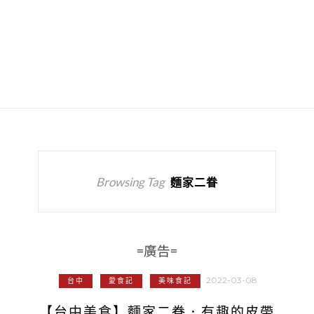
Browsing Tag
麵家二眷
=廣告=
2022-03-08
台中
愛食記
美味食記
【台中美食】麵家二眷．有趣的皮帶