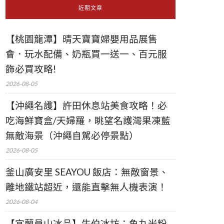
近期文章
【桃園龍潭】晴天寶寶婦嬰用品展售
會．玩水配備、奶瓶買一送一、百元服
飾必買攻略!
2026-08-05
【沖繩名護】許田休息站美食攻略！必
吃海鮮寶盒/天婦羅，眺望名護灣果凍藍
無敵海景（沖繩自駕必停景點）
2026-08-05
釜山廣安里 SEAYOU 飯店：無敵窗景、
離地鐵站超近，還能直擊無人機表演！
2026-08-04
【宜蘭員山冰品】牛伯冰坊：魚丸米粉