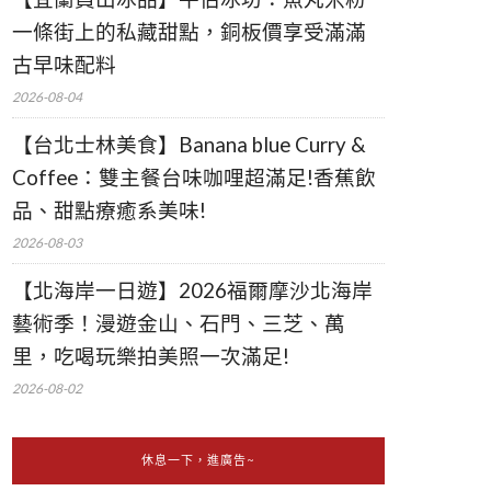
一條街上的私藏甜點，銅板價享受滿滿
古早味配料
2026-08-04
【台北士林美食】Banana blue Curry &
Coffee：雙主餐台味咖哩超滿足!香蕉飲
品、甜點療癒系美味!
2026-08-03
【北海岸一日遊】2026福爾摩沙北海岸
藝術季！漫遊金山、石門、三芝、萬
里，吃喝玩樂拍美照一次滿足!
2026-08-02
休息一下，進廣告~