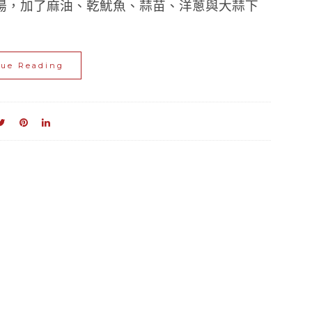
湯，加了麻油、乾魷魚、蒜苗、洋蔥與大蒜下
nue Reading