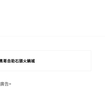
黑哥自助石頭火鍋城
=廣告=