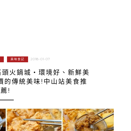
2018-01-07
記
美味食記
石頭火鍋城‧環境好、新鮮美
價的傳統美味!中山站美食推
薦!