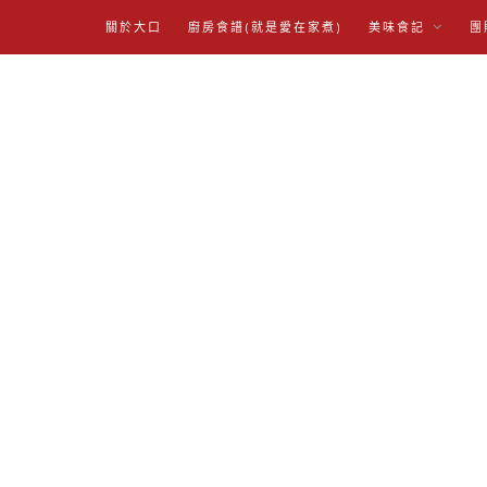
關於大口
廚房食譜(就是愛在家煮)
美味食記
團