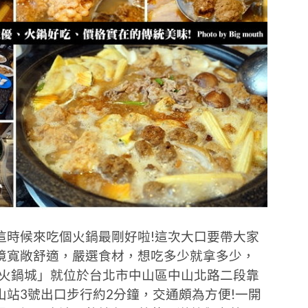
這時候來吃個火鍋最剛好啦!這次大口要帶大家
境寬敞舒適，嚴選食材，想吃多少就拿多少，
頭火鍋城」就位於台北市中山區中山北路二段靠
站3號出口步行約2分鐘，交通頗為方便!一開