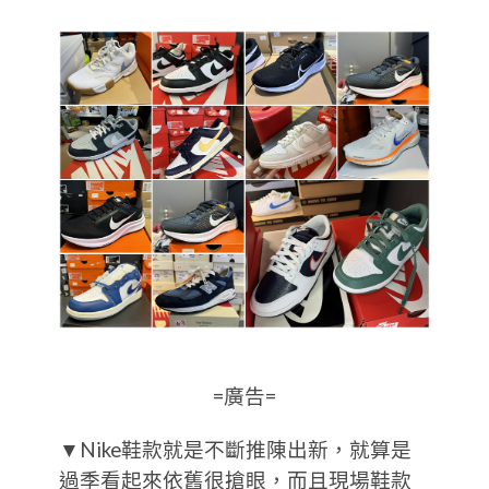
=廣告=
▼Nike鞋款就是不斷推陳出新，就算是
過季看起來依舊很搶眼，而且現場鞋款