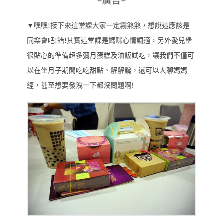
=廣告=
▼嘿嘿!接下來這堂課大家一定霧煞煞，想說這應該是
同樂會吧!錯!其實這堂課是媽咪心情調適，另外愛兒堡
很貼心的準備超多彌月蛋糕及油飯試吃，讓我們不僅可
以在坐月子期間吃吃甜點、解解饞，還可以大聊媽媽
經，甚至想要發洩一下都沒問題啊!