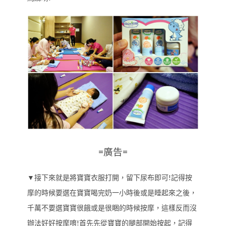
=廣告=
▼接下來就是將寶寶衣服打開，留下尿布即可!記得按
摩的時候要選在寶寶喝完奶一小時後或是睡起來之後，
千萬不要選寶寶很餓或是很睏的時候按摩，這樣反而沒
辦法好好按摩唷!首先先從寶寶的腿部開始按起，記得