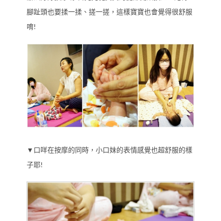
腳趾頭也要揉一揉、搓一搓，這樣寶寶也會覺得很舒服
唷!
▼口咩在按摩的同時，小口妹的表情感覺也超舒服的樣
子耶!