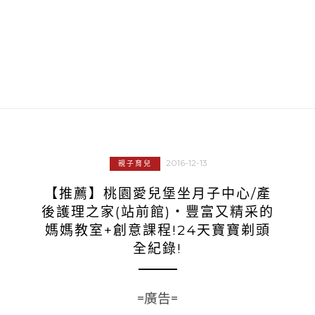
2016-12-13
親子育兒
【推薦】桃園愛兒堡坐月子中心/產
後護理之家(站前館)‧豐富又精采的
媽媽教室+創意課程!24天寶寶剃頭
全紀錄!
=廣告=