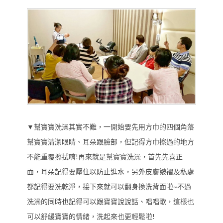
▼幫寶寶洗澡其實不難，一開始要先用方巾的四個角落
幫寶寶清潔眼睛、耳朵跟臉部，但記得方巾擦過的地方
不能重覆擦拭唷!再來就是幫寶寶洗澡，首先先喜正
面，耳朵記得要壓住以防止進水，另外皮膚皺褶及私處
都記得要洗乾淨，接下來就可以翻身換洗背面啦~不過
洗澡的同時也記得可以跟寶寶說說話、唱唱歌，這樣也
可以舒緩寶寶的情緒，洗起來也更輕鬆啦!