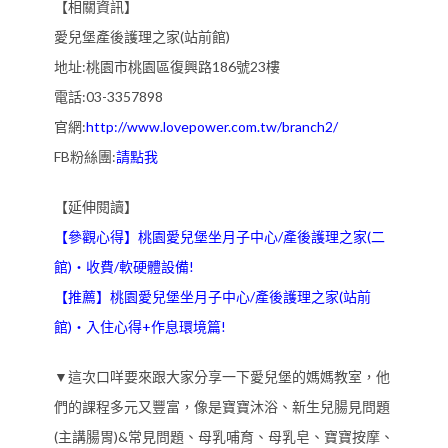
【相關資訊】
愛兒堡產後護理之家(站前館)
地址:桃園市桃園區復興路186號23樓
電話:03-3357898
官網:
http://www.lovepower.com.tw/branch2/
FB粉絲團:
請點我
【延伸閱讀】
【參觀心得】桃園愛兒堡坐月子中心/產後護理之家(二
館)‧收費/軟硬體設備!
【推薦】桃園愛兒堡坐月子中心/產後護理之家(站前
館)‧入住心得+作息環境篇!
▼這次口咩要來跟大家分享一下愛兒堡的媽媽教室，他
們的課程多元又豐富，像是寶寶沐浴、新生兒腸見問題
(主講腸胃)&常見問題、母乳哺育、母乳皂、寶寶按摩、